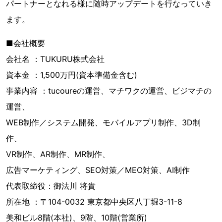
パートナーとなれる様に随時アップデートを行なっていき
ます。
■会社概要
会社名 ：TUKURU株式会社
資本金 ：1,500万円(資本準備金含む)
事業内容 ：tucoureの運営、マチワクの運営、ビジマチの
運営、
WEB制作／システム開発、モバイルアプリ制作、3D制
作、
VR制作、AR制作、MR制作、
広告マーケティング、SEO対策／MEO対策、AI制作
代表取締役：御法川 将貴
所在地 ：〒104-0032 東京都中央区八丁堀3-11-8
美和ビル8階(本社)、9階、10階(営業所)