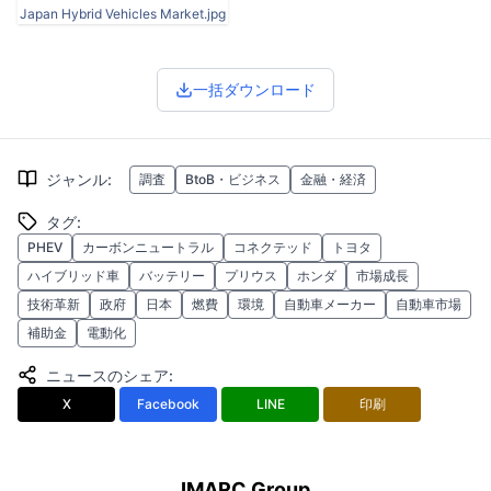
Japan Hybrid Vehicles Market.jpg
一括ダウンロード
ジャンル
:
調査
BtoB・ビジネス
金融・経済
タグ
:
PHEV
カーボンニュートラル
コネクテッド
トヨタ
ハイブリッド車
バッテリー
プリウス
ホンダ
市場成長
技術革新
政府
日本
燃費
環境
自動車メーカー
自動車市場
補助金
電動化
ニュースのシェア
:
X
Facebook
LINE
印刷
IMARC Group