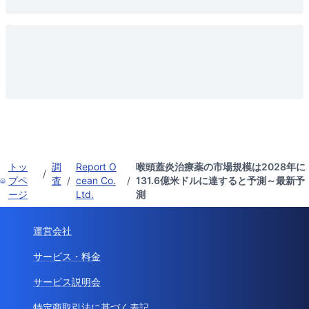
トッ
調
Report O
喉頭蓋炎治療薬の市場規模は2028年に
/
プペ
査
/
cean Co.
/
131.6億米ドルに達すると予測～最新予
ージ
Ltd.
測
運営会社
サービス・料金
サービス説明会
特定商取引法に基づく表記