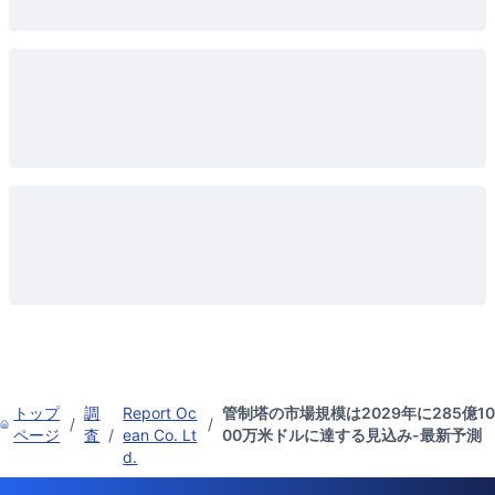
トップ
調
Report Oc
管制塔の市場規模は2029年に285億10
/
/
ページ
査
/
ean Co. Lt
00万米ドルに達する見込み-最新予測
d.