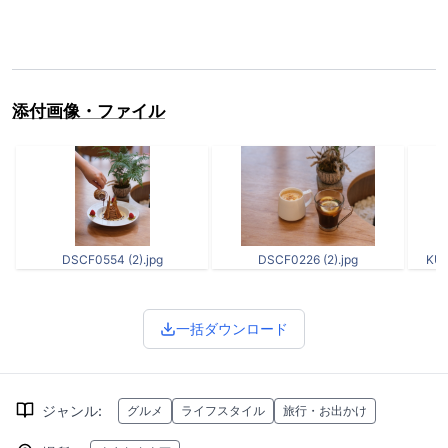
添付画像・ファイル
DSCF0554 (2).jpg
DSCF0226 (2).jpg
KUK
一括ダウンロード
ジャンル
:
グルメ
ライフスタイル
旅行・お出かけ