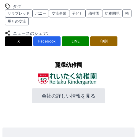
タグ
:
サラブレッド
ポニー
交流事業
子ども
幼稚園
幼稚園児
柏
馬との交流
ニュースのシェア
:
X
Facebook
LINE
印刷
麗澤幼稚園
会社の詳しい情報を見る