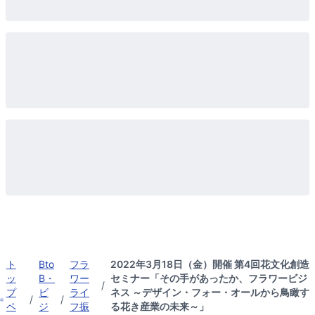
ト
Bto
フラ
2022年3月18日（金）開催 第4回花文化創造
ッ
B・
ワー
セミナー「その手があったか、フラワービジ
/
プ
ビ
ライ
ネス ～デザイン・フォー・オールから鳥瞰す
/
/
ペ
ジ
フ振
る花き産業の未来～」