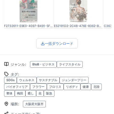
F2732611-E9E0-4097-B491-5F83C7D2A8E6.png
E52191D2-2C48-476E-8362-89ADBB715425.png
一括ダウンロード
ジャンル
:
BtoB・ビジネス
ライフスタイル
タグ
:
SDGs
ウェルネス
サステナブル
ジェンダーフリー
バイオフィリア
フラワー
フロリス
リボディ
健康
北陸
整体
梅田
癒し
花
阪急
場所
:
大阪府大阪市
ニュースのシェア
: