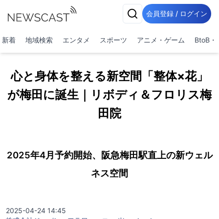
会員登録 / ログイン
新着
地域検索
エンタメ
スポーツ
アニメ・ゲーム
BtoB
心と身体を整える新空間「整体×花」
が梅田に誕生｜リボディ＆フロリス梅
田院
2025年4月予約開始、阪急梅田駅直上の新ウェル
ネス空間
2025-04-24 14:45