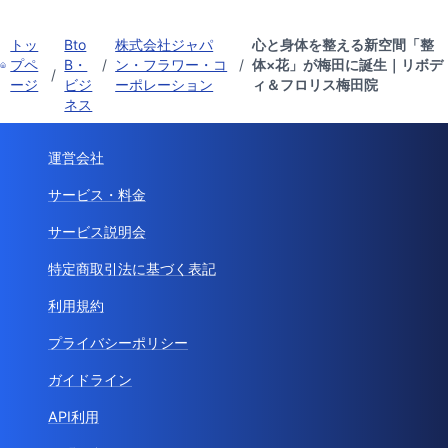
トッ
Bto
株式会社ジャパ
心と身体を整える新空間「整
プペ
B・
/
ン・フラワー・コ
/
体×花」が梅田に誕生｜リボデ
/
ージ
ビジ
ーポレーション
ィ＆フロリス梅田院
ネス
運営会社
サービス・料金
サービス説明会
特定商取引法に基づく表記
利用規約
プライバシーポリシー
ガイドライン
API利用