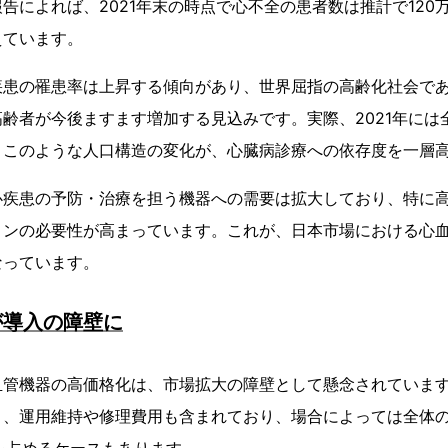
告によれば、2021年末の時点で心不全の患者数は推計で120
えています。
疾患の罹患率は上昇する傾向があり、世界屈指の高齢化社会で
齢者が今後ますます増加する見込みです。実際、2021年には全
、このような人口構造の変化が、心臓病診療への依存度を一層
心疾患の予防・治療を担う機器への需要は拡大しており、特に
ョンの必要性が高まっています。これが、日本市場における心
なっています。
が導入の障壁に
血管機器の高価格化は、市場拡大の障壁として懸念されていま
く、運用維持や修理費用も含まれており、場合によっては全体