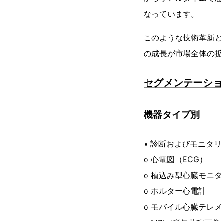
なっています。
このような技術革新
の成長が市場全体の
セグメンテーシ
機器タイプ別
• 診断およびモニタ
o 心電図（ECG）
o 植込み型心臓モニ
o ホルター心電計
o モバイル心臓テレ