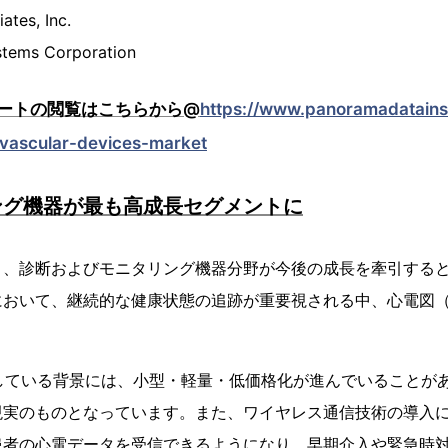
ates, Inc.
stems Corporation
ートの閲覧はこちらから@
https://www.panoramadatainsi
ovascular-devices-market
ング機器が最も高成長セグメントに
と、診断およびモニタリング機器分野が今後の成長を牽引する
において、継続的な健康状態の追跡が重要視される中、心電図（
。
上している背景には、小型・軽量・低価格化が進んでいることが
現実のものとなっています。また、ワイヤレス通信技術の導入
患者の心電データを受信できるようになり、早期介入や緊急時