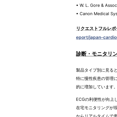
• W. L. Gore & Associ
• Canon Medical Sy
リクエストフルレポ
eport/japan-cardi
診断・モニタリ
製品タイプ別に見る
特に慢性疾患の管理
的に増加しています
ECGの利便性が向
在宅モニタリングが
からリアルタイムで