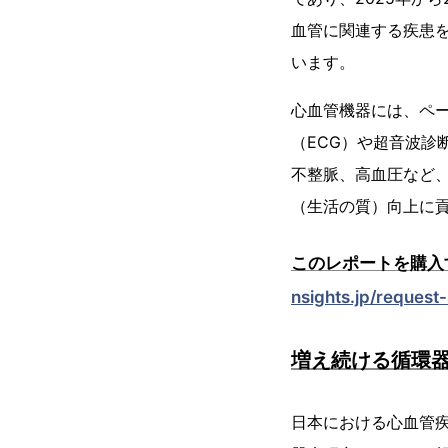
血管に関連する疾患
います。
心血管機器には、ペ
（ECG）や超音波
不整脈、高血圧など、
（生活の質）向上に
このレポートを購入
nsights.jp/reques
増え続ける循環
日本における心血管