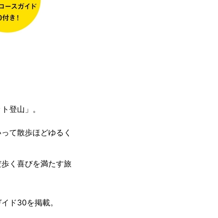
ット登山」。
いって散歩ほどゆるく
だ歩く喜びを満たす旅
イド30を掲載。