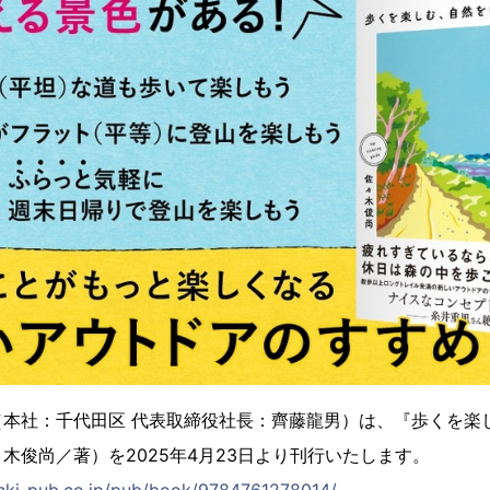
（本社：千代田区 代表取締役社長：齊藤龍男）は、『歩くを
木俊尚／著）を2025年4月23日より刊行いたします。
anki-pub.co.jp/pub/book/9784761278014/