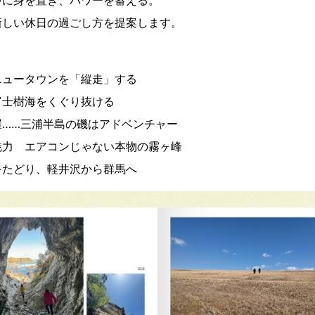
新しい休日の過ごし方を提案します。
ニュータウンを「縦走」する
富士樹海をくぐり抜ける
崖……三浦半島の磯はアドベンチャー
魅力 エアコンじゃない本物の霧ヶ峰
をたどり、軽井沢から群馬へ