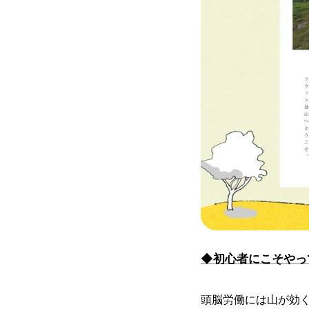
◆初心者にこそやっ
頭脳労働には山が効