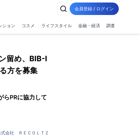
会員登録 / ログイン
ッション
コスメ
ライフスタイル
金融・経済
調査
め、BIB-I
ける方を募集
がらPRに協力して
株式会社 ＲＥＣＯＬＴＺ