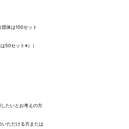
団体は100セット
50セット※））
用したいとお考えの方
力いただける方または