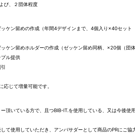
よび、２団体程度
ン留めの作成（年間4デザインまで、4個入り×40セット（
ン留めホルダーの作成（ゼッケン留め同柄、×20個（団体は
プル提供
引
応じて増量可能です。
いている方で、且つBIB-IT.を使用している、又は今後使
続して使用していただき、アンバサダーとして商品のPRにご協