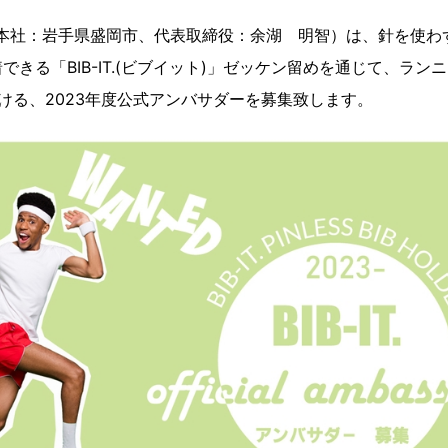
Z（本社：岩手県盛岡市、代表取締役：余湖 明智）は、針を使
きる「BIB-IT.(ビブイット)」ゼッケン留めを通じて、ラン
ける、2023年度公式アンバサダーを募集致します。