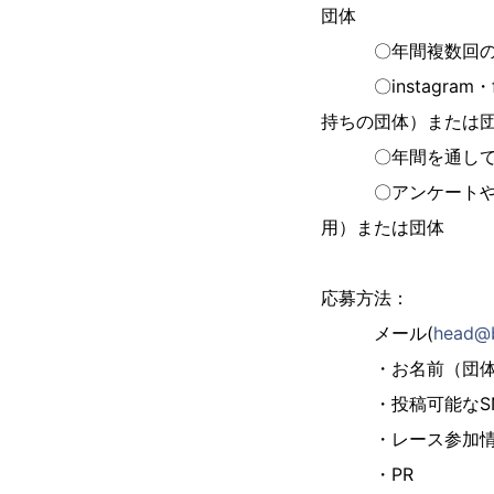
団体
〇年間複数回のレ
〇instagram・
持ちの団体）または
〇年間を通して複数
〇アンケートやレビ
用）または団体
応募方法：
メール(
head@b
・お名前（団体
・投稿可能なSNS
・レース参加情報
・PR