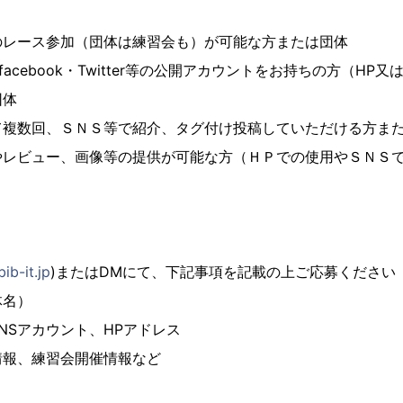
ース参加（団体は練習会も）が可能な方または団体
facebook・Twitter等の公開アカウントをお持ちの方（HP
団体
回、ＳＮＳ等で紹介、タグ付け投稿していただける方また
ュー、画像等の提供が可能な方（ＨＰでの使用やＳＮＳで
ib-it.jp
)またはDMにて、下記事項を記載の上ご応募ください
名）
アカウント、HPアドレス
、練習会開催情報など