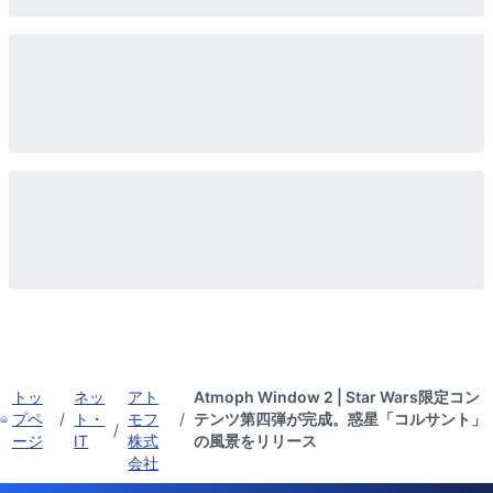
トッ
ネッ
アト
Atmoph Window 2 | Star Wars限定コン
プペ
/
ト・
モフ
/
テンツ第四弾が完成。惑星「コルサント」
/
ージ
IT
株式
の風景をリリース
会社