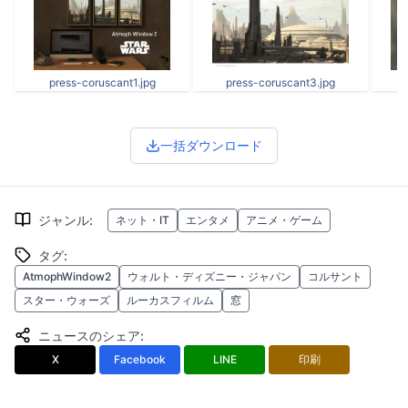
press-coruscant1.jpg
press-coruscant3.jpg
一括ダウンロード
ジャンル
:
ネット・IT
エンタメ
アニメ・ゲーム
タグ
:
AtmophWindow2
ウォルト・ディズニー・ジャパン
コルサント
スター・ウォーズ
ルーカスフィルム
窓
ニュースのシェア
:
X
Facebook
LINE
印刷