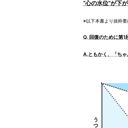
“心の水位”が下
※以下本書より抜粋要
Q. 回復のために第
A.ともかく、「ち