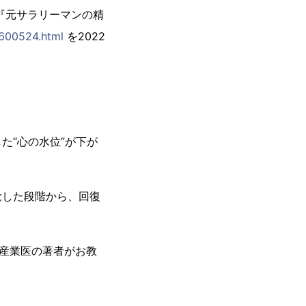
『元サラリーマンの精
600524.html
を2022
た“心の水位”が下が
覚した段階から、回復
・産業医の著者がお教