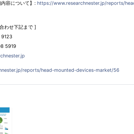
内容について】:
https://www.researchnester.jp/reports/he
合わせ下記まで ]
 9123
8 5919
chnester.jp
hnester.jp/reports/head-mounted-devices-market/56