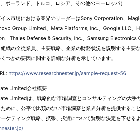
IC、ポーランド、トルコ、ロシア、その他のヨーロッパ）
市場における業界のリーダーはSony Corporation、Magic Lea
enovo Group Limited、Meta Platforms, Inc.、Google LLC、
ion、Thales Defense & Security, Inc.、Samsung Electron
、組織の全従業員、主要戦略、企業の財務状況を説明する主要
いくつかの要因に関する詳細な分析も示しています。
L:
https://www.researchnester.jp/sample-request-56
rivate Limited会社概要
er Private Limitedは、戦略的な市場調査とコンサルティング
るために、公平で比類のない市場洞察と業界分析を提供するこ
マーケティング戦略、拡張、投資について賢明な決定を下せる
nester.jp/