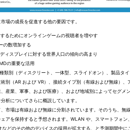
に市場の成長を促進する他の要因です。
しするためにオンラインゲームの視聴者を増やす
ザーの数増加する
ント ディスプレイに対する世界人口の傾向の高まり
HMDの重要な活用
の種類別（ディスクリート、一体型、スライドオン）、製品タ
術別（AR および VR）、接続タイプ別（有線および無線）、
業、産業、軍事、および医療）、および地域別によってセグメ
な分析についてさらに概説しています。
て、市場は有線および無線に分割されています。そのうち、無線
ェアを保持すると予想されます。WLAN や、スマートフォン
ジオなどのその他のデバイスの採用が拡大する、と予測期間中に