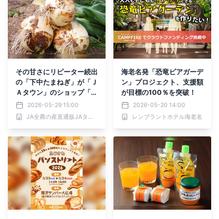
その甘さにリピーター続出
海老名発「恐竜ビアガーデ
の「下中たまねぎ」が「Ｊ
ン」プロジェクト、支援額
Ａタウン」のショップ「Ｊ
が目標の100％を突破！
Ａ全農かながわ」で販売開
2026-05-29 15:00
2026-05-20 14:00
始！
JA全農の産直通販JAタウン
レンブラントホテル海老名