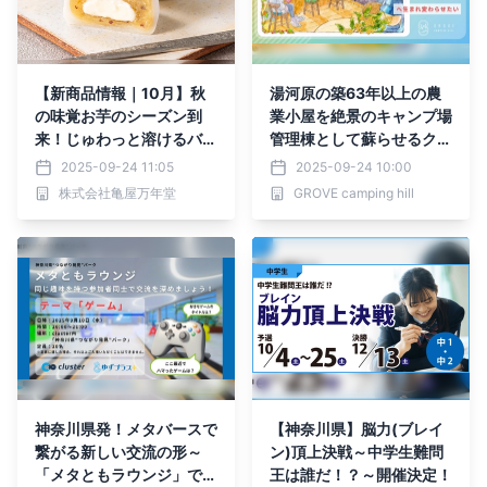
【新商品情報｜10月】秋
湯河原の築63年以上の農
の味覚お芋のシーズン到
業小屋を絶景のキャンプ場
来！じゅわっと溶けるバタ
管理棟として蘇らせるクラ
ーが3種類のさつまいもを
ウドファンディング｜耕作
2025-09-24 11:05
2025-09-24 10:00
引き立てる『濃厚バターお
放棄地から生まれ変わる新
株式会社亀屋万年堂
GROVE camping hill
芋大福』10月限定販売
たな交流拠点へ
神奈川県発！メタバースで
【神奈川県】脳力(ブレイ
繋がる新しい交流の形～
ン)頂上決戦～中学生難問
「メタともラウンジ」で新
王は誰だ！？～開催決定！