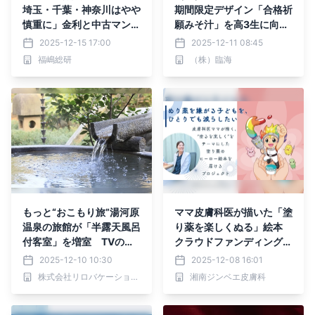
埼玉・千葉・神奈川はやや
期間限定デザイン「合格祈
慎重に」金利と中古マンシ
願みそ汁」を高3生に向け
ョン市場
配布！
2025-12-15 17:00
2025-12-11 08:45
福嶋総研
（株）臨海
もっと“おこもり旅”湯河原
ママ皮膚科医が描いた「塗
温泉の旅館が「半露天風呂
り薬を楽しくぬる」絵本
付客室」を増室 TVのな
クラウドファンディング好
い客室で心を満たす休日｜
発進
2025-12-10 10:30
2025-12-08 16:01
2025年12月18日
株式会社リロバケーションズ
湘南ジンベエ皮膚科