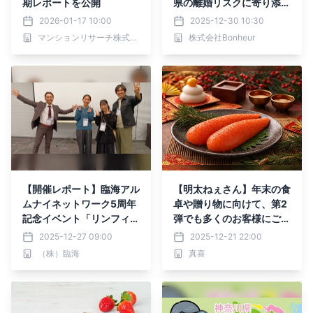
期レポートを公開
県の離婚リスクに寄り添う
専門窓口強化
2026-01-17 10:00
2025-12-30 10:30
マンションリサーチ株式会社
株式会社Bonheur
【開催レポート】臨海アル
【明太ねぇさん】年末の食
ムナイネットワーク5周年
卓や贈り物に向けて、第2
記念イベント「リンフィニ
弾でも多くのお客様にご来
ティ」を開催！
場いただき、海老名マルイ
2025-12-27 09:00
2025-12-21 22:00
に再登場！
（株）臨海
真喜