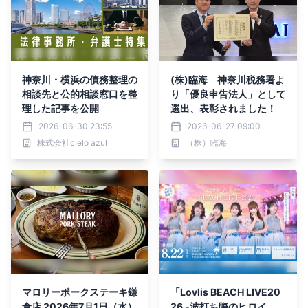
神奈川・横浜の債務整理の
(株)臨海 神奈川税務署よ
相談先と公的相談窓口を整
り「優良申告法人」として
理した記事を公開
選出、表彰されました！
2026-06-30 23:55
2026-06-27 09:00
株式会社cielo azul
（株）臨海
マロリーポークステーキ鎌
「Lovlis BEACH LIVE20
倉店 2026年7月1日（水）
26 -波打ち際のヒロイ