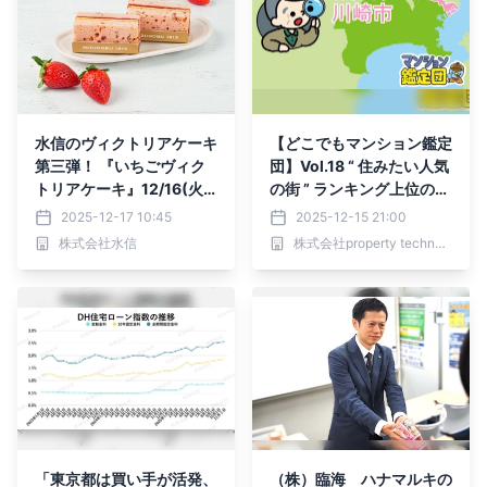
水信のヴィクトリアケーキ
【どこでもマンション鑑定
第三弾！ 『いちごヴィク
団】Vol.18 “ 住みたい人気
トリアケーキ』12/16(火)
の街 ” ランキング上位の
より販売開始
『川崎市宮前区』｜prope
2025-12-17 10:45
2025-12-15 21:00
rty technologies
株式会社水信
株式会社property technologies
「東京都は買い手が活発、
（株）臨海 ハナマルキの