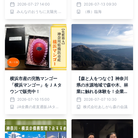
破
2026-07-27 14:00
2026-07-13 09:30
みんなのおうちに太陽光 事務局
（株）臨海
横浜市産の完熟マンゴー
【森と人をつなぐ】神奈川
「横浜マンゴー」をＪＡタ
県の水源地域で森や木、林
ウンで販売中！
業に触れる体験を！企業・
学校向けの森林体験や保育
2026-07-10 15:00
2026-07-07 10:30
園・幼稚園向けの出張木育
JA全農の産直通販JAタウン
株式会社あしがら森の会議
広場を通して、森のまなび
や木の温もりをお届けしま
す