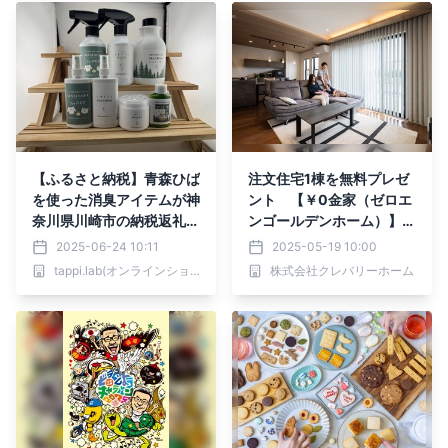
【ふるさと納税】青森ひば
注文住宅1棟を無料プレゼ
を使った消臭アイテムが神
ント 【￥0金家（ゼロエ
奈川県川崎市の納税返礼品
ンゴールデンホーム）】キ
に採択｜「川崎そだちニオ
ャンペーンご当選者の新居
2025-06-24 10:11
2025-05-19 10:00
イトリMASHUUシリー
が完成 神奈川県M様ご夫
tappi.lab(オンラインショップ)
株式会社クレバリーホーム
ズ」としてふるぽ・ふるさ
婦にインタビューを実施！
とチョイスで5月15日より
登場！