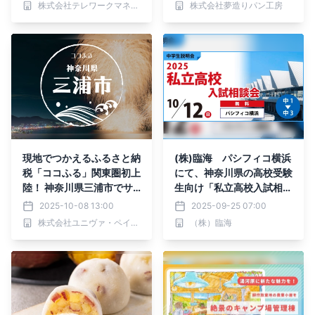
株式会社テレワークマネジメント
株式会社夢造りパン工房
現地でつかえるふるさと納
(株)臨海 パシフィコ横浜
税「ココふる」関東圏初上
にて、神奈川県の高校受験
陸！ 神奈川県三浦市でサ
生向け「私立高校入試相談
ービス開始、マリンレジャ
会」を開催！
2025-10-08 13:00
2025-09-25 07:00
ーなど「旅の体験」をお礼
株式会社ユニヴァ・ペイキャスト
（株）臨海
の品に