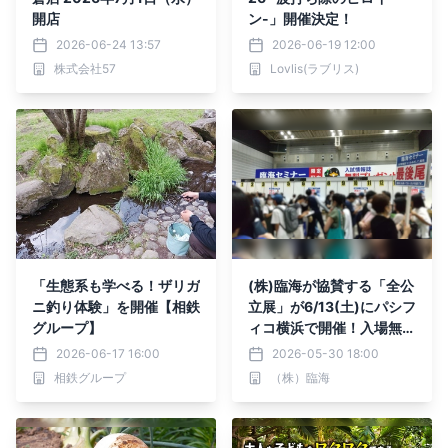
開店
ン-」開催決定！
2026-06-24 13:57
2026-06-19 12:00
株式会社57
Lovlis(ラブリス)
「生態系も学べる！ザリガ
(株)臨海が協賛する「全公
ニ釣り体験」を開催【相鉄
立展」が6/13(土)にパシフ
グループ】
ィコ横浜で開催！入場無
料・完全予約制！
2026-06-17 16:00
2026-05-30 18:00
相鉄グループ
（株）臨海