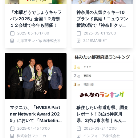
「水曜どうでしょうキャラ
神奈川の人気クッキー10
バン2025」全国１２府県
ブランド集結！ニュウマン
１２会場で今年も開催！
横浜6階で『神奈川クッキ
ーパーティー2025』開催
2025-05-16 17:00
2025-05-01 12:00
【2025年5月10日（土）
北海道テレビ放送株式会社
2416MARKET
～11日（日）】
マクニカ、「NVIDIA Part
移住したい都道府県、調査
ner Network Award 202
レポート！3位は神奈川
5」において 「Marketing
県、2位は東京都｜みんな
Award」を受賞
のランキング
2025-04-15 10:00
2025-03-24 12:00
株式会社マクニカ
インフォニア株式会社