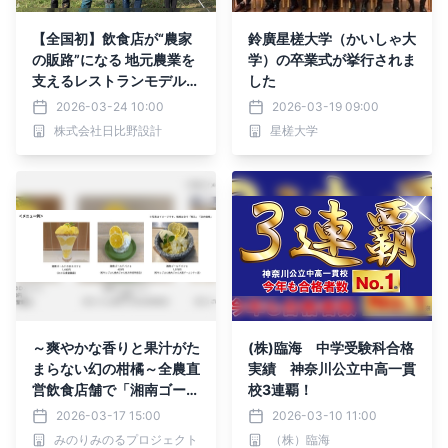
【全国初】飲食店が“農家
鈴廣星槎大学（かいしゃ大
の販路”になる 地元農業を
学）の卒業式が挙行されま
支えるレストランモデルが
した
国の認証を取得
2026-03-24 10:00
2026-03-19 09:00
株式会社日比野設計
星槎大学
～爽やかな香りと果汁がた
(株)臨海 中学受験科合格
まらない幻の柑橘～全農直
実績 神奈川公立中高一貫
営飲食店舗で「湘南ゴール
校3連覇！
ドフェア」を３月２３日
2026-03-17 15:00
2026-03-10 11:00
（月）～３月３１日（火）
みのりみのるプロジェクト
（株）臨海