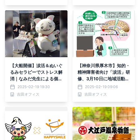
【大船開催】涙活＆ぬいぐ
【神奈川県厚木市】知的・
るみセラピーでストレス解
精神障害者向け「涙活」研
消｜なみだ先生による個別
修、3月10日に地域活動支
相談会
援センターで開催
2025-02-19 19:30
2025-02-19 09:06
吉田オフィス
吉田オフィス