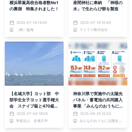
横浜翠嵐高校合格者数No1
座間神社に奉納 「神様の
の裏側 特集されました！
水」で生わらび餅を製造
2025-07-19 15:00
2025-07-19 10:00
（株）臨海
ストラク株式会社
【名城大学】ヨット部 中
神奈川県で実施中の太陽光
部学生女子ヨット選手権大
パネル・蓄電池の共同購入
会 スナイプ級と470級で
事業 「みんなのおうちに
１位に
太陽光」の入札結果が出ま
2025-07-04 18:00
2025-06-25 10:00
した！ 太陽光パネルと蓄
学校法人 名城大学
みんなのおうちに太陽光 事務局
電池の導入で最大約25％
の価格低減を実現