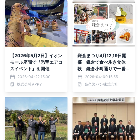
【2026年5月2日】イオン
鎌倉まつり4月12,19日開
モール座間で『恐竜エアコ
催 鎌倉で食べ歩き食体
スイベント』を開催
験 鎌倉小町通りで一番新
しいカレーパンとスパイス
2026-04-22 15:00
2026-04-09 15:55
ジェラート専門店
株式会社APPY
髙久製パン株式会社