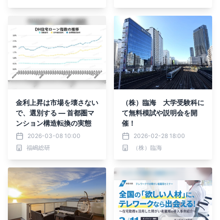
に開催
金利上昇は市場を壊さない
（株）臨海 大学受験科に
で、選別する ― 首都圏マ
て無料模試や説明会を開
ンション構造転換の実態
催！
2026-03-08 10:00
2026-02-28 18:00
福嶋総研
（株）臨海