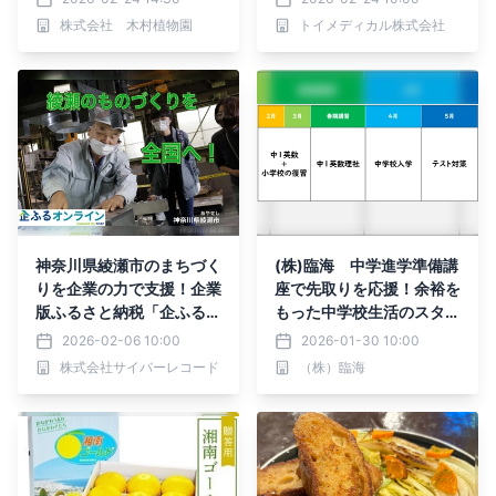
慣を提案する書籍『健康寿
食イベント
株式会社 木村植物園
トイメディカル株式会社
命を延ばすガーデンライ
フ』が2月17日に発売 ～
創業60余年の老舗・木村
植物園が、心身を整える
「7つのセラピー」を初公
開 ～ 発売直後から共感
の声が続々
神奈川県綾瀬市のまちづく
(株)臨海 中学進学準備講
りを企業の力で支援！企業
座で先取りを応援！余裕を
版ふるさと納税「企ふるオ
もった中学校生活のスター
ンライン」で寄附受付を開
トへ！2月以降の無料体験
2026-02-06 10:00
2026-01-30 10:00
始
も受付中！
株式会社サイバーレコード
（株）臨海