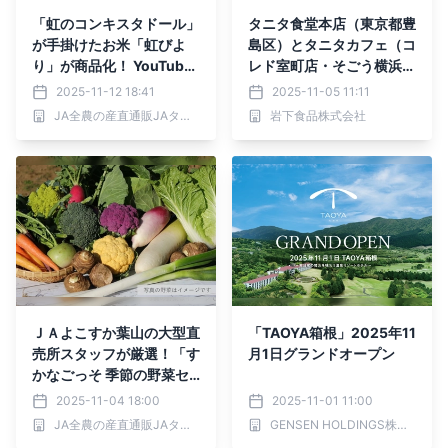
「虹のコンキスタドール」
タニタ食堂本店（東京都豊
が手掛けたお米「虹びよ
島区）とタニタカフェ（コ
り」が商品化！ YouTube
レド室町店・そごう横浜
番組から生まれたカレーセ
店・金沢エムザ店）で「岩
2025-11-12 18:41
2025-11-05 11:11
ットをＪＡタウンで数量限
下の新生姜フェア」を開催
JA全農の産直通販JAタウン
岩下食品株式会社
定販売！ カラフルなオリ
［期間：食堂11/10～14、
ジナルデザイン箱入りの特
カフェ11/3～12/31］
別な一品
ＪＡよこすか葉山の大型直
「TAOYA箱根」2025年11
売所スタッフが厳選！「す
月1日グランドオープン
かなごっそ 季節の野菜セ
ット」の販売を開始
2025-11-04 18:00
2025-11-01 11:00
JA全農の産直通販JAタウン
GENSEN HOLDINGS株式会社