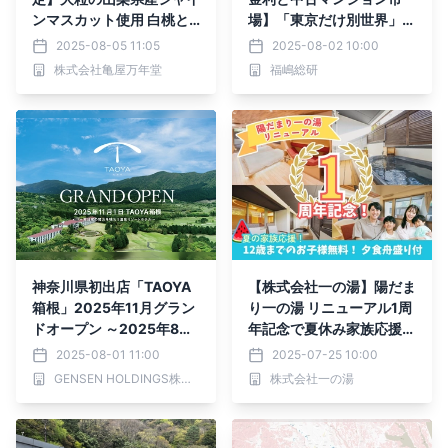
ンマスカット使用 白桃と
場】「東京だけ別世界」!?
レモン香る『シャインマス
マンション価格もローン金
2025-08-05 11:05
2025-08-02 10:00
カット大福』期間限定販
利も、買い手を選ぶ時代に
株式会社亀屋万年堂
福嶋総研
売！
突入
神奈川県初出店「TAOYA
【株式会社一の湯】陽だま
箱根」2025年11月グラン
り一の湯 リニューアル1周
ドオープン ～2025年8月1
年記念で夏休み家族応援！
日（金）予約受付開始～
お子様無料＆舟盛り付きプ
2025-08-01 11:00
2025-07-25 10:00
ランを期間・室数限定で販
GENSEN HOLDINGS株式会社
株式会社一の湯
売開始