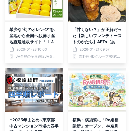
希少な“幻のオレンジ”を、
「甘くない？」が正解だっ
産地から全国へお届け 産
た【新しいフレンチトース
地直送通販サイト「ＪＡタ
トのかたち】AFTs（あふ
ウン」で「湘南ゴールド」
とす）が大船にオープン
2026-01-28 10:00
2026-01-21 09:57
を販売開始
JA全農の産直通販JAタウン
吉野家HDグループ/株式会社シェアレストラン
~2025年まとめ~東京都
横浜・横須賀に「Re婚相
中古マンション市場の四半
談所」オープン、 神奈川