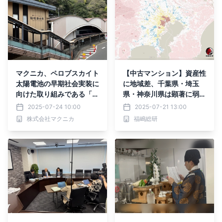
マクニカ、ペロブスカイト
【中古マンション】資産性
太陽電池の早期社会実装に
に地域差、千葉県・埼玉
向けた取り組みである「神
県・神奈川県は顕著に弱ま
奈川県次世代型太陽電池普
る。資産性が高いのは都心
2025-07-24 10:00
2025-07-21 13:00
及促進事業」に採択されま
の極一部のエリア。
株式会社マクニカ
福嶋総研
した