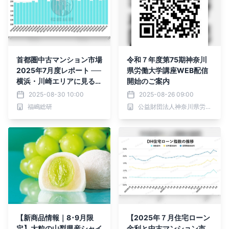
首都圏中古マンション市場
令和７年度第75期神奈川
2025年7月度レポート ──
県労働大学講座WEB配信
横浜・川崎エリアに見る
開始のご案内
「一時的高騰」と「川崎市
2025-08-30 10:00
2025-08-26 09:00
中原区の都心三区化」
福嶋総研
公益財団法人神奈川県労働福祉協会
【新商品情報｜8･9月限
【2025年７月住宅ローン
定】大粒の山梨県産シャイ
金利と中古マンション市