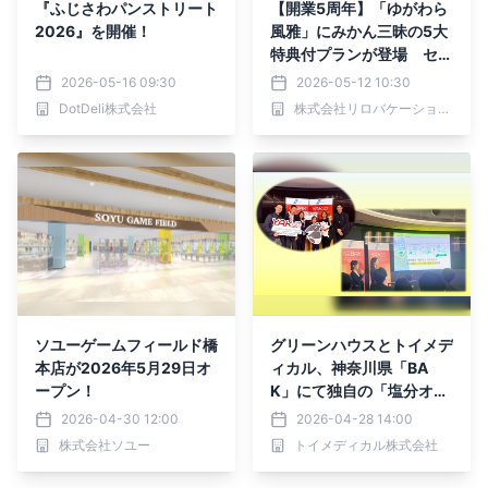
『ふじさわパンストリート
【開業5周年】「ゆがわら
2026』を開催！
風雅」にみかん三昧の5大
特典付プランが登場 セル
フ抹茶体験など季節限定特
2026-05-16 09:30
2026-05-12 10:30
典も｜2026年6月1日～
DotDeli株式会社
株式会社リロバケーションズ
ソユーゲームフィールド橋
グリーンハウスとトイメデ
本店が2026年5月29日オ
ィカル、神奈川県「BA
ープン！
K」にて独自の「塩分オフ
セット技術」を活用した食
2026-04-30 12:00
2026-04-28 14:00
環境づくりの実証成果を発
株式会社ソユー
トイメディカル株式会社
表