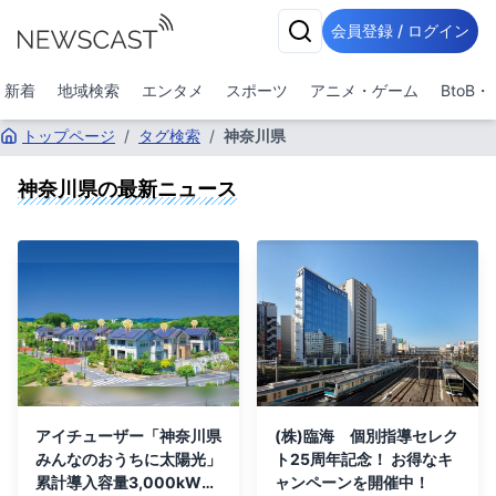
会員登録 / ログイン
新着
地域検索
エンタメ
スポーツ
アニメ・ゲーム
BtoB
トップページ
/
タグ検索
/
神奈川県
神奈川県
の最新ニュース
アイチューザー「神奈川県
(株)臨海 個別指導セレク
みんなのおうちに太陽光」
ト25周年記念！ お得なキ
累計導入容量3,000kW突
ャンペーンを開催中！