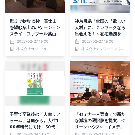
海まで徒歩15秒｜富士山
神奈川県「全国の『欲しい
を望む葉山のバケーション
人材』に、テレワークなら
ステイ「ファブール葉山別
出会える！～在宅勤務を活
邸」グランドオープン
用した障がい者雇用の導入
2026-02-27 19:00
2026-02-27 15:00
事例紹介～」
株式会社AreaLinc
株式会社テレワークマネジメント
子育て卒業後の「人生リフ
「セミナー＋実食」で新た
ォーム」は庭から。人生1
な減塩の選択肢を提案。グ
00年時代に向け、50代か
リーンハウス×トイメディ
らの健康寿命を延ばす新習
カルによる塩分オフセット
2026-02-24 14:30
2026-02-24 10:00