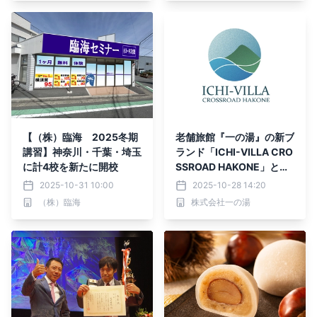
【（株）臨海 2025冬期
老舗旅館『一の湯』の新ブ
講習】神奈川・千葉・埼玉
ランド「ICHI-VILLA CRO
に計4校を新たに開校
SSROAD HAKONE」と
「仙石原ススキの原 一の
2025-10-31 10:00
2025-10-28 14:20
湯」ユニバーサル新客室、
（株）臨海
株式会社一の湯
予約受付開始