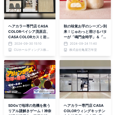
ヘアカラー専門店 CASA
秋の味覚お芋のシーズン到
COLORベイシア茂原店、
来！じゅわっと溶けるバタ
CASA COLORカスミ岩瀬
ーが「鳴門金時芋」＆「紅
店が9月27日（金）リニュ
はるか」2種類のさつまい
2024-09-30 15:10
2024-09-24 11:40
ーアルオープンしました
もを引き立てる『濃厚バタ
CUホールディングス株式会社
株式会社亀屋万年堂
ーお芋大福』10月限定販
売
SDGsで地球の危機を救う
ヘアカラー専門店 CASA
リアル謎解きゲーム！神奈
COLORウィングキッチン