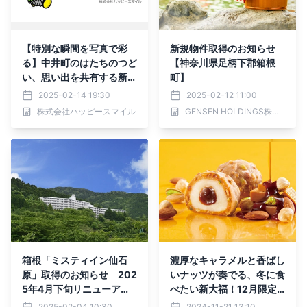
【特別な瞬間を写真で彩
新規物件取得のお知らせ
る】中井町のはたちのつど
【神奈川県足柄下郡箱根
い、思い出を共有する新た
町】
な試み
2025-02-14 19:30
2025-02-12 11:00
株式会社ハッピースマイル
GENSEN HOLDINGS株式会社
箱根「ミスティイン仙石
濃厚なキャラメルと香ばし
原」取得のお知らせ 202
いナッツが奏でる、冬に食
5年4月下旬リニューアル
べたい新大福！12月限定
開業予定
『キャラメルナッツ大福』
2025-02-04 10:30
2024-11-21 13:10