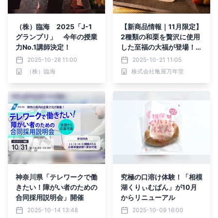
（株）臨海 2025「J-1
【新商品情報｜11月限定】
グランプリ」 今年の授業
2種類の和栗を贅沢に使用
力No.1講師決定！
した至福の大福が登場！
『和栗大福』期間限定販売
2025-10-28 11:00
2025-10-21 11:05
（株）臨海
株式会社亀屋万年堂
神奈川県「テレワークで働
究極の口溶け体験！「相模
きたい！障がい者のための
湖くりぃむぱん」が10月
合同採用説明会」開催
からリニューアル
2025-10-14 13:48
2025-10-09 16:00