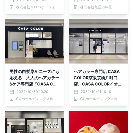
販売
株式会社リロバケーションズ
株式会社亀屋万年堂
男性の白髪染めニーズにも
ヘアカラー専門店 CASA
応える 大人のヘアカラー
COLOR京阪京橋片町口
&ケア専門店『CASA COL
店、CASA COLORイオン
OR』が11月1日（金）に一
モール名古屋茶屋店、他2
2024-10-30 10:20
2024-10-21 10:10
部店舗でリニューアルオー
店舗が10月18日（金）リ
CUホールディングス株式会社
CUホールディングス株式会社
プン
ニューアルオープンしまし
た