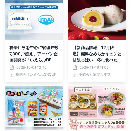
神奈川県を中心に管理戸数
【新商品情報｜12月限
7,300戸超え、アーバン企
定】濃厚なめらかキュンと
画開発が「いえらぶBB」
甘酸っぱい、冬に食べたい
で内見予約・Web申込み
新大福！12月限定『ピス
2025-12-01 13:40
2025-11-19 11:05
を開始！
タチオ&フランボワーズ大
株式会社いえらぶGROUP
株式会社亀屋万年堂
福』販売