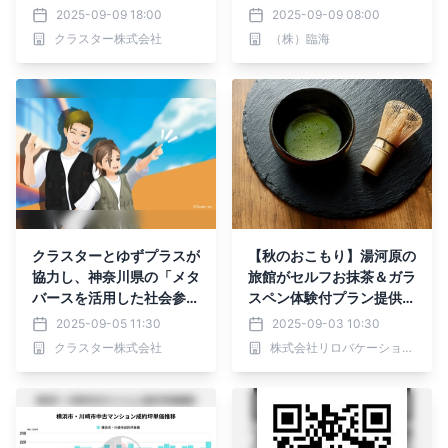
たな出会いと発見を提供～
2025-09-09 18:00
2025-09-09 08:00
クラスター株式会社
（株）臨海
クラスターとゆずプラスが
【秋のおこもり】湯河原の
協力し、神奈川県の「メタ
旅館がセルフお抹茶＆ガラ
バースを活用した社会参加
スペン体験付プラン提供開
支援等事業」を開始！「神
始｜2025年10月1日～
2025-09-05 11:30
2025-09-03 10:30
奈川“つながり発見”パー
クラスター株式会社
株式会社リロバケーションズ
ク」本日9月5日よりオー
プン！