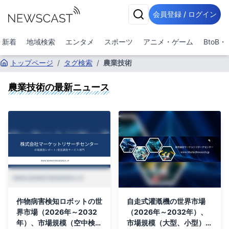
会員登録 / ログイン
新着
地域検索
エンタメ
スポーツ
アニメ・ゲーム
BtoB
トップページ
/
タグ検索
/
農業技術
農業技術
の最新ニュース
作物病害検知ロボットの世
自走式灌漑機の世界市場
界市場（2026年～2032
（2026年～2032年）、
年）、市場規模（空中検知
市場規模（大型、小型）・