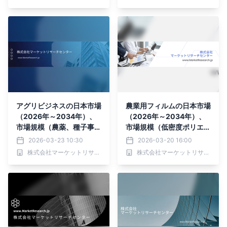
よび自動化）・分析レポー
トを発表
アグリビジネスの日本市場
農業用フィルムの日本市場
（2026年～2034年）、
（2026年～2034年）、
市場規模（農薬、種子事
市場規模（低密度ポリエチ
業、育種、機械・設備、農
レン、直鎖状低密度ポリエ
2026-03-23 10:30
2026-03-20 16:00
薬、種子事業、育種、機
チレン、高密度ポリエチレ
株式会社マーケットリサーチセンター
株式会社マーケットリサーチセンター
械・設備）・分析レポート
ン、酢酸ビニルエチレ
を発表
ン）・分析レポートを発表