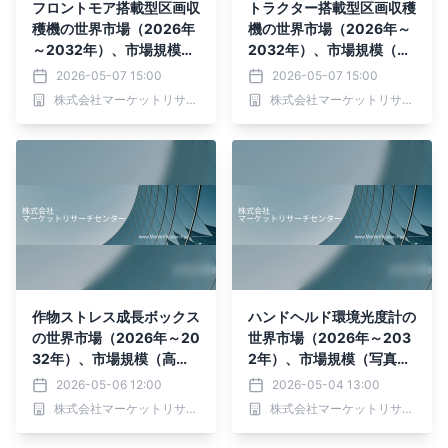
フロントモア搭載型区画収
トラクター搭載型区画収穫
穫機の世界市場（2026年
機の世界市場（2026年～
～2032年）、市場規模
2032年）、市場規模（小
（小型ホッパー、中型ホッ
型ホッパー、中型ホッパ
2026-05-07 15:00
2026-05-07 15:00
パー、大型ホッパー）・分
ー、大型ホッパー）・分析
株式会社マーケットリサーチセンター
株式会社マーケットリサーチセンター
析レポートを発表
レポートを発表
作物ストレス成長ボックス
ハンドヘルド環境光度計の
の世界市場（2026年～20
世界市場（2026年～203
32年）、市場規模（高
2年）、市場規模（写真用
温、低温）・分析レポート
光度計、環境用光度計、日
2026-05-06 12:00
2026-05-04 13:00
を発表
射計、UV光度計、色光度
株式会社マーケットリサーチセンター
株式会社マーケットリサーチセンター
計、LED光度計、植物成長
用光度計）・分析レポート