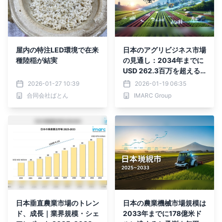
屋内の特注LED環境で在来
日本のアグリビジネス市場
種陸稲が結実
の見通し：2034年までに
USD 262.3百万を超える
見込み｜CAGR 2.68％で
2026-01-27 10:39
2026-01-19 06:35
成長
合同会社ばとん
IMARC Group
日本垂直農業市場のトレン
日本の農業機械市場規模は
ド、成長｜業界規模・シェ
2033年までに178億米ド