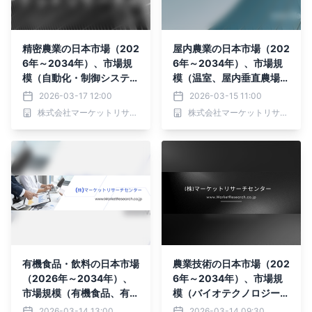
精密農業の日本市場（202
屋内農業の日本市場（202
6年～2034年）、市場規
6年～2034年）、市場規
模（自動化・制御システ
模（温室、屋内垂直農場、
ム、 センシング・モニタ
コンテナ農場、屋内深水栽
2026-03-17 12:00
2026-03-15 11:00
リング機器、 農場管理シ
培）・分析レポートを発表
株式会社マーケットリサーチセンター
株式会社マーケットリサーチセンター
ステム、 自動化・制御シ
ステム、 センシング・モ
ニタリング機器、 農場管
理システム）・分析レポー
トを発表
有機食品・飲料の日本市場
農業技術の日本市場（202
（2026年～2034年）、
6年～2034年）、市場規
市場規模（有機食品、有機
模（バイオテクノロジーお
飲料）・分析レポートを発
よび生化学、ビッグデータ
2026-03-14 13:00
2026-03-14 09:30