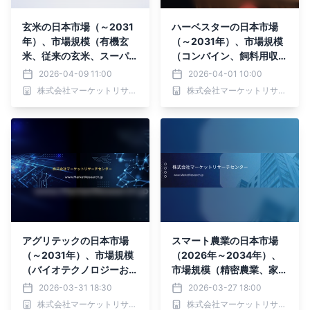
玄米の日本市場（～2031
ハーベスターの日本市場
年）、市場規模（有機玄
（～2031年）、市場規模
米、従来の玄米、スーパー
（コンバイン、飼料用収穫
マーケットおよびハイパー
機、その他の収穫機）・分
2026-04-09 11:00
2026-04-01 10:00
マーケット）・分析レポー
析レポートを発表
株式会社マーケットリサーチセンター
株式会社マーケットリサーチセンター
トを発表
アグリテックの日本市場
スマート農業の日本市場
（～2031年）、市場規模
（2026年～2034年）、
（バイオテクノロジーおよ
市場規模（精密農業、家畜
びバイオ、ビッグデータお
モニタリング、スマート温
2026-03-31 18:30
2026-03-27 18:00
よび分析、ロボット工学お
室）・分析レポートを発表
株式会社マーケットリサーチセンター
株式会社マーケットリサーチセンター