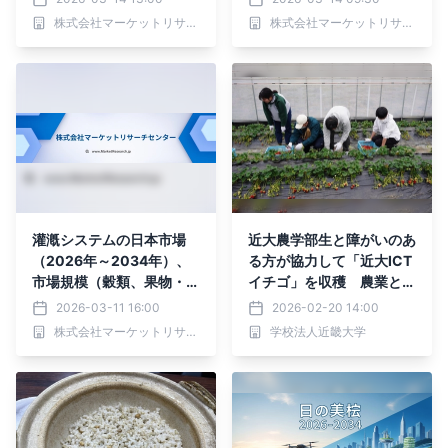
表
および分析、センサーおよ
株式会社マーケットリサーチセンター
株式会社マーケットリサーチセンター
び接続デバイス、モビリテ
ィ）・分析レポートを発表
灌漑システムの日本市場
近大農学部生と障がいのあ
（2026年～2034年）、
る方が協力して「近大ICT
市場規模（穀類、果物・野
イチゴ」を収穫 農業と福
菜、油糧種子・豆類、換金
祉の連携で、新たな農業人
2026-03-11 16:00
2026-02-20 14:00
作物）・分析レポートを発
材の育成をめざす
株式会社マーケットリサーチセンター
学校法人近畿大学
表