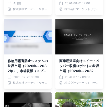
ドローン、地上自律移動ロ
分析レポートを発表
4日前
2026-08-01 17:00
ボット、レール式／固定構
株式会社マーケットリサーチセンター
株式会社マーケットリサーチセンター
造型検知ロボット）・分析
レポートを発表
作物用霜害防止システムの
商業用温室向けスイートペ
世界市場（2026年～203
ッパー収穫ロボットの世界
2年）、市場規模（スプリ
市場（2026年～2032
ンクラー式防霜システム、
年）、市場規模（マルチア
2026-07-29 09:30
2026-07-17 09:00
被覆材（防霜ネットな
ーム型、シングルアーム
株式会社マーケットリサーチセンター
株式会社マーケットリサーチセンター
ど）、加熱システム（ヒー
型）・分析レポートを発表
トケーブルなど）、送風機
式防霜システム）・分析レ
ポートを発表