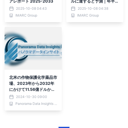
アレポート 2025-2033
ルに達すると予測｜年平均
成長率（CAGR）5.20%
2025-10-08 04:43
2025-10-08 04:38
で成長
IMARC Group
IMARC Group
北米の作物保護化学薬品市
場、2023年から2032年
にかけて11.56億ドルから1
8.78億ドルへと成長予
2024-10-30 09:00
測：年間成長率5.6%を記
Panorama Data Insights Ltd.
録