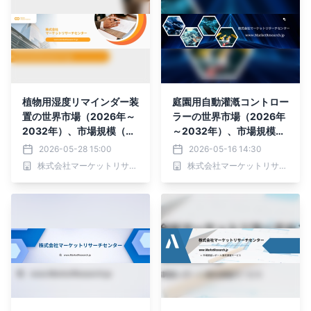
植物用湿度リマインダー装
庭園用自動灌漑コントロー
置の世界市場（2026年～
ラーの世界市場（2026年
2032年）、市場規模（単
～2032年）、市場規模
一パラメータ計測器、多パ
（スマートスプリンクラ
2026-05-28 15:00
2026-05-16 14:30
ラメータ計測器）・分析レ
ー、スマート施肥）・分析
株式会社マーケットリサーチセンター
株式会社マーケットリサーチセンター
ポートを発表
レポートを発表