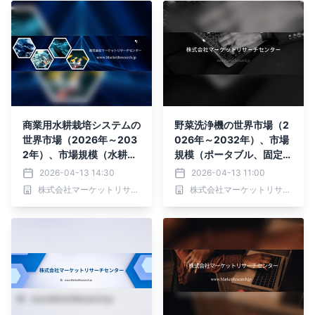
を発表
商業用水耕栽培システムの
野菜洗浄機の世界市場（2
世界市場（2026年～203
026年～2032年）、市場
2年）、市場規模（水耕栽
規模（ポータブル、固定
培用点滴灌漑システム、フ
式）・分析レポートを発表
2026-04-13 14:30
2026-04-13 11:00
ラッド＆ドレインシステ
株式会社マーケットリサーチセンター
株式会社マーケットリサーチセンター
ム、N.F.T. (栄養膜法)、水
耕栽培システム）・分析レ
ポートを発表