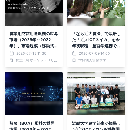
農業用防霜用送風機の世界
「なら近大農法」で栽培し
市場（2026年～2032
た「近大ICTスイカ」を今
年）、市場規模（移動式、
年初収穫 産官学連携で高
据え置き式）・分析レポー
品質なスイカ栽培を推進
2026-07-13 11:30
2026-07-09 14:00
トを発表
株式会社マーケットリサーチセンター
学校法人近畿大学
藍藻（BGA）肥料の世界
近畿大学農学部生が摘果し
市場（2026年～2032
た近大ICTメロンを動物園