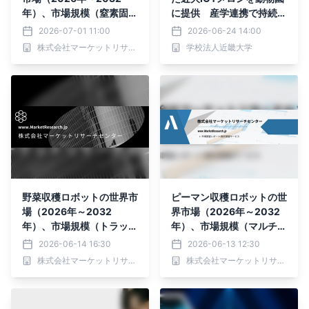
年）、市場規模（窒素固定
に提供 産学連携で持続可
型バイオ肥料、リン酸可溶
能な農業の実現をめざす
2026-07-01 11:00
2026-06-24 14:00
化・動員型バイオ肥料、そ
株式会社マーケットリサーチセンター
学校法人近畿大学
の他）・分析レポートを発
表
野菜収穫ロボットの世界市
ピーマン収穫ロボットの世
場（2026年～2032
界市場（2026年～2032
年）、市場規模（トラック
年）、市場規模（マルチア
式、車輪式、クローラー
ームタイプ、シングルアー
2026-06-14 16:30
2026-06-13 12:30
式）・分析レポートを発表
ムタイプ）・分析レポート
株式会社マーケットリサーチセンター
株式会社マーケットリサーチセンター
を発表