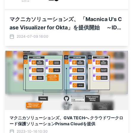
マクニカソリューションズ、 「Macnica U's C
ase Visualizer for Okta」を提供開始 ～IDaa
S製品Okta Workforce Identity Cloudの拡張
2024-07-09 16:00
機能として “ログの長期保存”と“SaaS利用状況
の可視化”を実現～
マクニカソリューションズ、GVA TECHへ クラウドワークロ
ード保護ソリューションPrisma Cloudを提供
2023-10-16 10:30