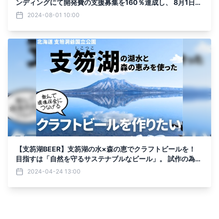
ンディングにて開発費の支援募集を160％達成し、 8月1日い
よいよ一般発売開始
2024-08-01 10:00
【支笏湖BEER】支笏湖の水×森の恵でクラフトビールを！
目指すは「自然を守るサステナブルなビール」。 試作の為の
クラウドファンディングを4月24日開始
2024-04-24 13:00