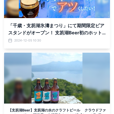
「千歳・支笏湖氷濤まつり」にて期間限定ビア
スタンドがオープン！ 支笏湖Beer初のホット
ビール発売 ホットビール専用機材や開発費の
2024-12-05 10:30
クラウドファンディングを開始
【支笏湖Beer】支笏湖の水のクラフトビール クラウドファ