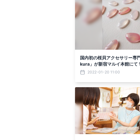
国内初の桜貝アクセサリー専門ブラン
kura」が新宿マルイ本館にて
アップストアを開催
2022-01-20 11:00