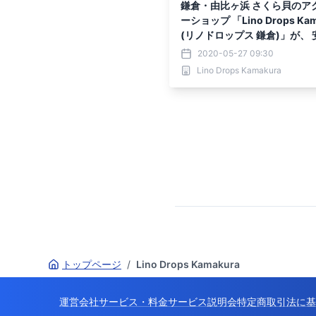
鎌倉・由比ヶ浜 さくら貝のア
ーショップ 「Lino Drops Kam
(リノドロップス 鎌倉)」が、
な新業態で営業再開！
2020-05-27 09:30
Lino Drops Kamakura
トップページ
/
Lino Drops Kamakura
運営会社
サービス・料金
サービス説明会
特定商取引法に基