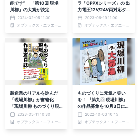
能です” 「第10回 現場
ラ「OPPXシリーズ」の 出
川柳」の大賞が決定
力電圧12V/24V両対応タ
イプを6月19日(月)に発売
2024-02-05 11:00
2023-06-19 11:00
オプテックス・エフエー株式会社 販売促進部
オプテックス・エフエー株式会社 販売促進部
製造業のリアルを詠んだ
ものづくりに元気と笑い
「現場川柳」が書籍化
を！ 『第九回 現場川柳』
「現場川柳 ものづくり現
の作品募集を10月3日に開
場の作業着日誌」が5月11
始
2023-05-11 10:30
2022-10-03 10:45
日発売
オプテックス・エフエー株式会社 販売促進部
オプテックス・エフエー株式会社 販売促進部