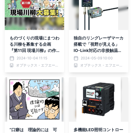
ものづくりの現場にまつわ
独自のリングレーザマーカ
る川柳を募集する企画
搭載で「視野が見える」
『第11回 現場川柳』の作
IO-Link対応の非接触温度
品募集を10月3日(木)より
計TI-Sシリーズ発売
2024-10-04 11:15
2024-05-09 10:00
開始
オプテックス・エフエー株式会社 販売促進部
オプテックス・エフエー株式会社 販売促進部
“口癖は 理論的には 可
多機能LED照明コントロー