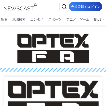
会員登録 / ログイン
新着
地域検索
エンタメ
スポーツ
アニメ・ゲーム
BtoB