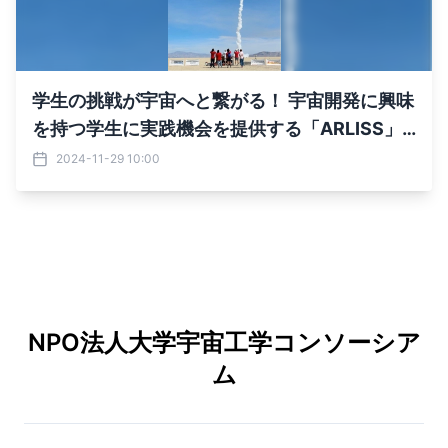
学生の挑戦が宇宙へと繋がる！ 宇宙開発に興味
を持つ学生に実践機会を提供する「ARLISS」
が 展示会「ARLISS EXPO」を東京・日本橋で1
2024-11-29 10:00
2月8日初開催
NPO法人大学宇宙工学コンソーシア
ム