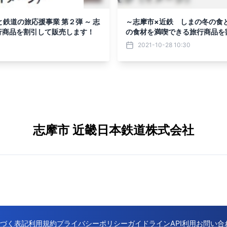
と鉄道の旅応援事業 第２弾 ～ 志
～志摩市×近鉄 しまの冬の食
行商品を割引して販売します！
の食材を満喫できる旅行商品を
2021-10-28 10:30
志摩市 近畿日本鉄道株式会社
づく表記
利用規約
プライバシーポリシー
ガイドライン
API利用
お問い合