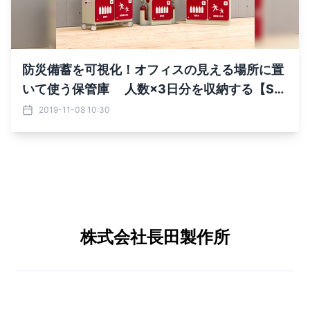
防災備蓄を可視化！オフィスの見える場所に置
いて使う保管庫 人数×3日分を収納する【Sto
ck-Stock】11月末発売
2019-11-08 10:30
株式会社長田製作所