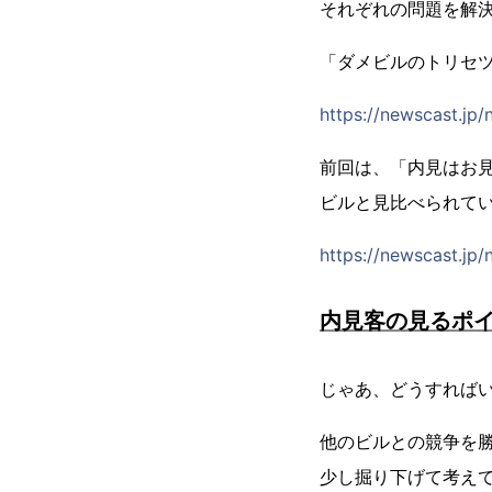
それぞれの問題を解決
「ダメビルのトリセ
https://newscast.jp
前回は、「内見はお
ビルと見比べられて
https://newscast.jp
内見客の見るポ
じゃあ、どうすれば
他のビルとの競争を
少し掘り下げて考え