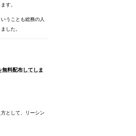
します。
ということも総務の人
りました。
を無料配布してしま
え方として、リーシン