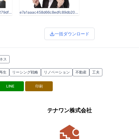
2045ca8303e714b0f1bcd279df575827.jpg
e7a1aaac458d66c8edfc89db20e8b141-1.jpg
一括ダウンロード
ジネス
再生
リーシング戦略
リノベーション
不動産
工夫
LINE
印刷
テナワン株式会社