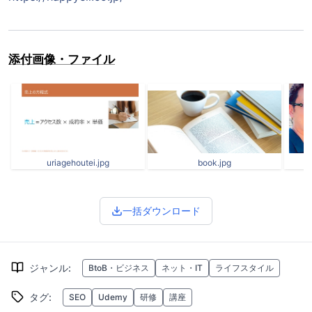
添付画像・ファイル
uriagehoutei.jpg
book.jpg
y
一括ダウンロード
ジャンル
:
BtoB・ビジネス
ネット・IT
ライフスタイル
タグ
:
SEO
Udemy
研修
講座