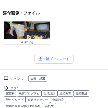
添付画像・ファイル
画像1.jpg
一括ダウンロード
ジャンル
:
金融・経済
タグ
:
家庭科
教育プログラム
生活設計
経済教育
資産形成
野村グループ
金融リテラシー
金融教育
附属広島高等学校東広島校
高校生