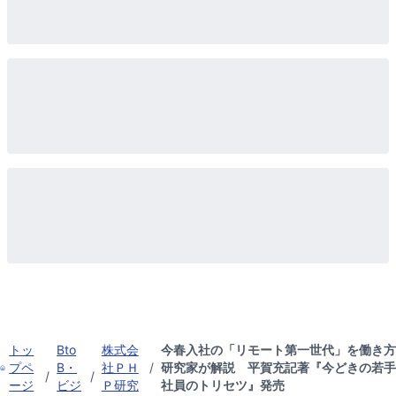
トッ
Bto
株式会
今春入社の「リモート第一世代」を働き方
プペ
B・
社ＰＨ
/
研究家が解説 平賀充記著『今どきの若手
/
/
ージ
ビジ
Ｐ研究
社員のトリセツ』発売