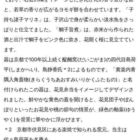
と、若草の香りが広がるヨモギ餅を合わせています。「子
持ち諸子マリネ」は、子沢山で身が柔らかい淡水魚をさっ
ぱりと仕立てました。「鯛子旨煮」は、赤米から作られた
酒と出汁で鯛子をピンク色に炊き、花開く桜に見立ててい
ます。
器は京都で100年以上続く醍醐窯(だいごがま)の四代目島荷
平(しまかへい)、島静香氏＊2によるものです。「黄楽内青
隅入角蓋物(きらくうちあおすみいりかくふたもの)」と名
付けられたこの器は、花見弁当をイメージしてデザインさ
れました。鮮やかな黄色の蓋を開けると、花見団子やぼん
ぼりといったお花見や桃の節句の情景が、緑色の釉薬(ゆう
やく)を背景に華やかに浮かびます。
＊2 京都市伏見区にある楽焼で知られる窯元。当主は
代々島荷平を名乗る。