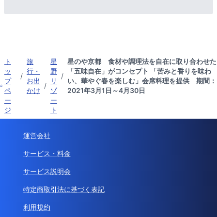
ト
旅
星
星のや京都 食材や調理法を自在に取り合わせた
ッ
行・
野
「五味自在」がコンセプト 「苦みと香りを味わ
/
/
プ
お出
リ
い、華やぐ春を楽しむ」会席料理を提供 期間：
/
ペ
かけ
ゾ
2021年3月1日～4月30日
ー
ー
ジ
ト
運営会社
サービス・料金
サービス説明会
特定商取引法に基づく表記
利用規約