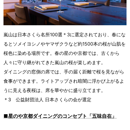
嵐山は日本さくら名所100選＊3に選定されており、春にな
るとソメイヨシノやヤマザクラなど約1500本の桜が山肌を
桜色に染める場所です。春の星のや京都では、古くから
人々に守り継がれてきた嵐山の桜が楽しめます。
ダイニングの窓側の席では、手の届く距離で桜を見ながら
食事ができます。ライトアップされ暗闇に浮かび上がるよ
うに見える夜桜は、席を華やかに盛り立てます。
＊3 公益財団法人 日本さくらの会が選定
■星のや京都ダイニングのコンセプト「五味自在」