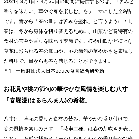
2021年3月1日～4月30日の期間に提供するのは、「苦みと
香りを味わい、華やぐ春を楽しむ」をテーマにした全9品
です。昔から「春の皿には苦みを盛れ」と言うように＊1、
春は、冬から身体を切り替えるために、山菜など春特有の
食材の苦みや香りを味わう季節です。桜や山吹など様々な
草花に彩られる春の嵐山や、桃の節句の華やかさを表現し
た料理で、目からも春を感じることができます。
＊1 一般財団法人日本educe食育総合研究所
お花見や桃の節句の華やかな風情を楽しむ八寸
「春爛漫(はるらんまん)の肴核」
八寸は、草花の香りと食材の苦み、華やかな盛り付けで、
春の風情を楽しみます。「花串二種」は春の芽吹きを表し
ており、右近の橘をイメージしたきんかんの香り豊かな餅