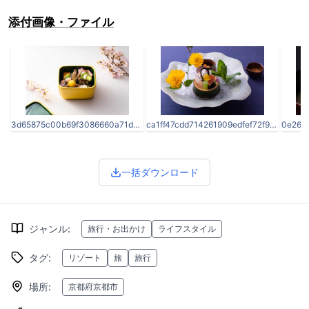
添付画像・ファイル
3d65875c00b69f3086660a71dcf84b60.jpg
ca1ff47cdd714261909edfef72f9d05e.jpg
一括ダウンロード
ジャンル
:
旅行・お出かけ
ライフスタイル
タグ
:
リゾート
旅
旅行
場所
:
京都府京都市