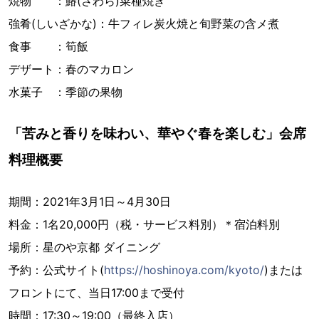
焼物 ：鰆(さわら)菜種焼き
強肴(しいざかな)：牛フィレ炭火焼と旬野菜の含メ煮
食事 ：筍飯
デザート：春のマカロン
水菓子 ：季節の果物
「苦みと香りを味わい、華やぐ春を楽しむ」会席
料理概要
期間：2021年3月1日～4月30日
料金：1名20,000円（税・サービス料別）＊宿泊料別
場所：星のや京都 ダイニング
予約：公式サイト(
https://hoshinoya.com/kyoto/
)または
フロントにて、当日17:00まで受付
時間：17:30～19:00（最終入店）