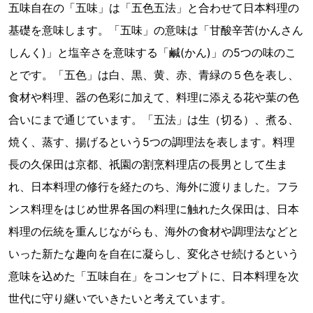
五味自在の「五味」は「五色五法」と合わせて日本料理の
基礎を意味します。「五味」の意味は「甘酸辛苦(かんさん
しんく)」と塩辛さを意味する「鹹(かん)」の5つの味のこ
とです。「五色」は白、黒、黄、赤、青緑の５色を表し、
食材や料理、器の色彩に加えて、料理に添える花や葉の色
合いにまで通じています。「五法」は生（切る）、煮る、
焼く、蒸す、揚げるという5つの調理法を表します。料理
長の久保田は京都、祇園の割烹料理店の長男として生ま
れ、日本料理の修行を経たのち、海外に渡りました。フラ
ンス料理をはじめ世界各国の料理に触れた久保田は、日本
料理の伝統を重んじながらも、海外の食材や調理法などと
いった新たな趣向を自在に凝らし、変化させ続けるという
意味を込めた「五味自在」をコンセプトに、日本料理を次
世代に守り継いでいきたいと考えています。