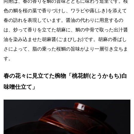
向附は、春の香りを鯛の旨味とともに味わう造里です。桜
色の鯛を桜の葉で香りづけし、ワラビや蕗(ふき)を添えて
春の訪れを表現しています。醤油の代わりに用意するの
は、炒って香りを立てた胡麻に、鯛の中骨で取った出汁醤
油を染み込ませた胡麻醤(ごまびしお)です。胡麻の香ばし
さによって、脂の乗った桜鯛の旨味がより一層引き立ちま
す。
春の花々に見立てた椀物「桃花餠(とうかもち)白
味噌仕立て」