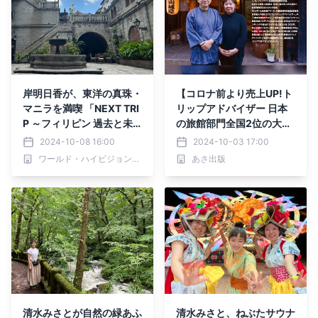
岸明日香が、東洋の真珠・
【コロナ前より売上UP!ト
マニラを満喫 「NEXT TRI
リップアドバイザー 日本
P ～フィリピン 過去と未
の旅館部門全国2位の大分
来が出会うマニラ旅～」 1
の旅館】『「また行きた
2024-10-08 16:00
2024-10-03 17:00
0月10日(木)夕方6時30分
い！」を生む新インバウン
ワールド・ハイビジョン・チャンネル株式会社
あさ出版
からBS12で放送！
ド戦略 山奥の小さな旅館
に外国人客が何度も来たく
なる理由』(著・二宮謙児)
2024年10月8日刊行
清水みさとが自然の緑あふ
清水みさと、ねぶたサウナ