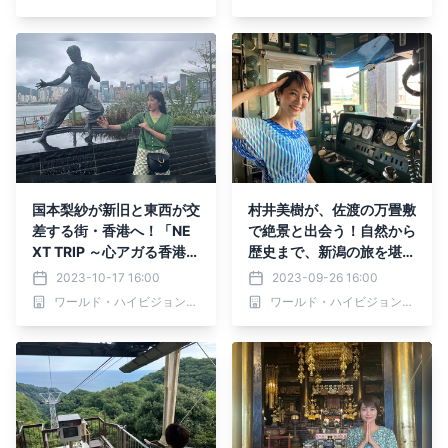
国本梨紗が新旧と東西が交
村井美樹が、佐渡の万畳敷
差する街・香港へ！「NE
で絶景と出会う！自然から
XT TRIP ～心アガる香港！
歴史まで、新潟の旅を堪
ひとり女子旅 前編～」10
能！「NEXT TRIP ～黄金
2023-10-17 16:00
2023-09-26 16:00
月19日(木)夕方6時30分か
KAIDO 新潟編～」9月28
ワールド・ハイビジョン・チャンネル株式会社
ワールド・ハイビジョン・チャンネル株式会社
らBS12で放送！
日(木)夕方6時30分からB
S12で放送！