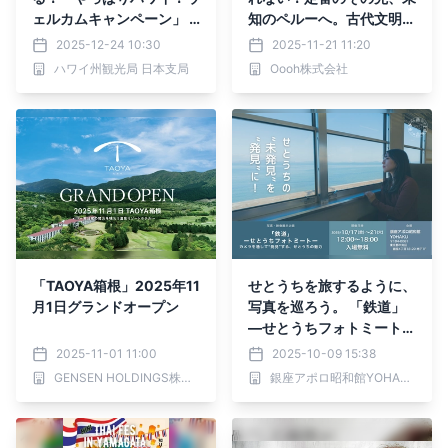
ェルカムキャンペーン」 2
知のペルーへ。古代文明が
026年3月末まで期間延長
息づくペルー北部、おすす
2025-12-24 10:30
2025-11-21 11:20
決定
め都市3選
ハワイ州観光局 日本支局
Oooh株式会社
「TAOYA箱根」2025年11
せとうちを旅するように、
月1日グランドオープン
写真を巡ろう。 「鉄道」
―せとうちフォトミート―
開催。
2025-11-01 11:00
2025-10-09 15:38
GENSEN HOLDINGS株式会社
銀座アポロ昭和館YOHAKU