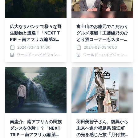
広大なサバンナで様々な野
富士山のお膝元でこだわり
生動物と遭遇！「NEXT T
グルメ堪能！工藤綾乃のひ
RIP ～南アフリカ編 第3回
とり酒コーナーもスタート
忘れられないサファリ体
旅番組『久住昌之のニッポ
2024-03-13 14:00
2024-03-05 16:00
験」3月14日(木)夕方6時3
ン箸休めさんぽ 山梨編』
ワールド・ハイビジョン・チャンネル株式会社
ワールド・ハイビジョン・チャンネル株式会社
0分からBS12で放送！
南圭介、南アフリカの民族
羽田美智子さん、復興から
ダンスを体験！？「NEXT
未来へ進む福島県 浪江町
TRIP ～南アフリカ編 第2
の光を感じた旅「月刊 旅