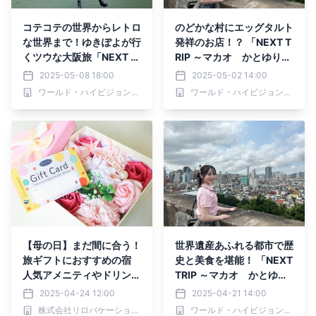
コテコテの世界からレトロ
のどかな村にエッグタルト
な世界まで！ゆきぽよが行
発祥のお店！？ 「NEXT T
くツウな大阪旅「NEXT T
RIP ～マカオ かとゆりの
RIP ～大阪 レトロに出会う
満腹さんぽ 後編～」 5月
2025-05-08 18:00
2025-05-02 14:00
旅 前編/後編～」5月9日
4日(日)夕方6時30分から
ワールド・ハイビジョン・チャンネル株式会社
ワールド・ハイビジョン・チャンネル株式会社
(金)夕方6時00分からBS1
BS12で放送！
2で放送！
【母の日】まだ間に合う！
世界遺産あふれる都市で歴
旅ギフトにおすすめの宿
史と美食を堪能！ 「NEXT
人気アメニティやドリンク
TRIP ～マカオ かとゆり
飲み放題付きプランも
の満腹さんぽ 前編～」 4
2025-04-24 12:00
2025-04-21 14:00
月24日(木)夕方6時30分
株式会社リロバケーションズ
ワールド・ハイビジョン・チャンネル株式会社