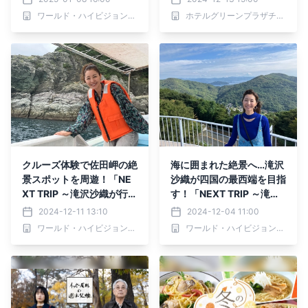
末父娘（おやこ）」2025
ワールド・ハイビジョン・チャンネル株式会社
ホテルグリーンプラザチェーン
年1月14日（火）よる7:45
～ BS12 トゥエルビで放送
スタート
クルーズ体験で佐田岬の絶
海に囲まれた絶景へ…滝沢
景スポットを周遊！「NE
沙織が四国の最西端を目指
XT TRIP ～滝沢沙織が行
す！「NEXT TRIP ～滝沢
く！絶景とグルメの佐田岬
沙織が行く！絶景とグルメ
2024-12-11 13:10
2024-12-04 11:00
旅 後編～」 12月12日(木)
の佐田岬旅 前編～」12月5
ワールド・ハイビジョン・チャンネル株式会社
ワールド・ハイビジョン・チャンネル株式会社
夕方6時30分からBS12で
日(木)夕方6時30分からB
放送！
S12で放送！