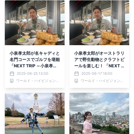
小泉孝太郎が名キャディと
小泉孝太郎がオーストラリ
名門コースでゴルフを堪能
アで野生動物とクラフトビ
「NEXT TRIP ～小泉孝太
ールを楽しむ！ 「NEXT T
郎の休日旅 in 豪州ゴール
RIP ～小泉孝太郎の休日旅
2025-06-25 13:00
2025-06-17 16:00
ドコースト 後編～」 6月
in 豪州ゴールドコース
ワールド・ハイビジョン・チャンネル株式会社
ワールド・ハイビジョン・チャンネル株式会社
26日(木)夕方6時30分か
ト 前編～」 6月19日(木)
らBS12で放送！
夕方6時30分からBS12で
放送！