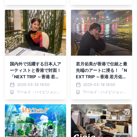
からBS12で放送！
国内外で活躍する日本人ア
若月佑美が香港で伝統と最
ーティストと香港で対面！
先端のアートに浸る！ 「N
「NEXT TRIP ～香港 若月
EXT TRIP ～香港 若月佑美
佑美の香港アート旅 後編
の香港アート旅 前編～」
2025-03-25 16:00
2025-03-18 16:00
～」 3月27日(木)夕方6時
3月20日(木)夕方6時30分
ワールド・ハイビジョン・チャンネル株式会社
ワールド・ハイビジョン・チャンネル株式会社
30分からBS12で放送！
からBS12で放送！