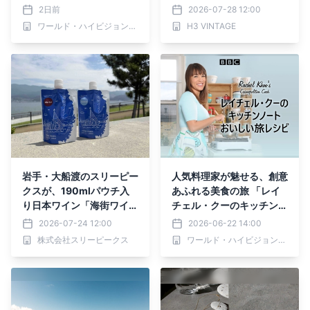
ート ～ロンドン編～」 8
店頭企画を展開
2日前
2026-07-28 12:00
月10日（月）よる7時～B
ワールド・ハイビジョン・チャンネル株式会社
H3 VINTAGE
S12 トゥエルビで放送開始
岩手・大船渡のスリーピー
人気料理家が魅せる、創意
クスが、190mlパウチ入
あふれる美食の旅 「レイ
り日本ワイン「海街ワイ
チェル・クーのキッチンノ
ン」の新パッケージを発
ート おいしい旅レシピ」
2026-07-24 12:00
2026-06-22 14:00
売。
6月29日（月）よる7時～
株式会社スリーピークス
ワールド・ハイビジョン・チャンネル株式会社
BS12 トゥエルビで放送開
始