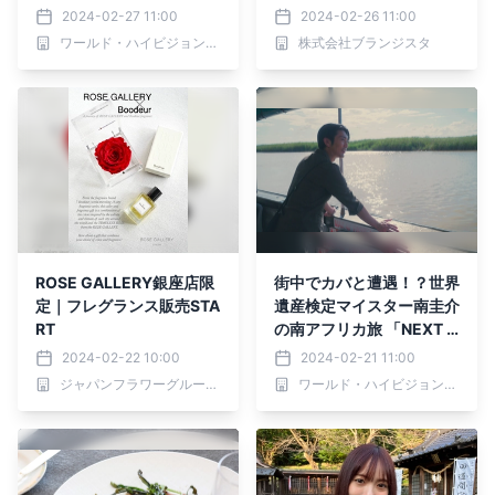
回ズールー民族と竜の山
色」3月号公開
2024-02-27 11:00
2024-02-26 11:00
脈」2月29日(木)夕方6時
ワールド・ハイビジョン・チャンネル株式会社
株式会社ブランジスタ
30分からBS12で放送！
ROSE GALLERY銀座店限
街中でカバと遭遇！？世界
定｜フレグランス販売STA
遺産検定マイスター南圭介
RT
の南アフリカ旅 「NEXT T
RIP ～南アフリカ編 第1回
2024-02-22 10:00
2024-02-21 11:00
カバの街と港町ダーバン
ジャパンフラワーグループ株式会社
ワールド・ハイビジョン・チャンネル株式会社
～」 2月22日(木)夕方6時
30分からBS12で放送！