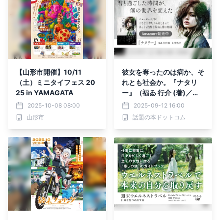
【山形市開催】10/11
彼女を奪ったのは病か、そ
（土）ミニタイフェス 20
れとも社会か。『ナタリ
25 in YAMAGATA
ー』（福ゐ 行介 (著)／幻
冬舎）動画公開
2025-10-08 08:00
2025-09-12 16:00
山形市
話題の本ドットコム