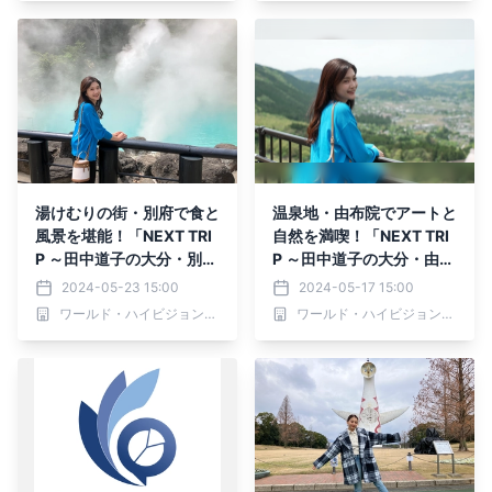
2で放送！
湯けむりの街・別府で食と
温泉地・由布院でアートと
風景を堪能！「NEXT TRI
自然を満喫！「NEXT TRI
P ～田中道子の大分・別府
P ～田中道子の大分・由布
の旅～」5月27日(月)夕方
院の旅～」5月20日(月)夕
2024-05-23 15:00
2024-05-17 15:00
6時00分からBS12で放
方6時00分からBS12で放
ワールド・ハイビジョン・チャンネル株式会社
ワールド・ハイビジョン・チャンネル株式会社
送！
送！