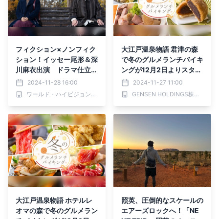
フィクション×ノンフィク
大江戸温泉物語 君津の森
ション！イッセー尾形＆深
で冬のグルメランチバイキ
川麻衣出演 ドラマ仕立て
ングが12月2日よりスター
の旅番組 「イッセー尾形
ト
2024-11-28 16:00
2024-11-27 11:00
の週末父娘（おやこ）」2
ワールド・ハイビジョン・チャンネル株式会社
GENSEN HOLDINGS株式会社
025年1月14日（火）よる
7:45～ BS12 トゥエルビで
放送スタート
大江戸温泉物語 ホテルレ
照英、圧倒的なスケールの
オマの森で冬のグルメラン
エアーズロックへ！「NE