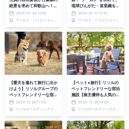
絶景を求めて和歌山へ！
琉球びんがた・首里織を体
「NEXT TRIP ～和歌山 万
験「FIRST TRIP～沖縄・
2024-01-24 11:00
2024-01-17 11:10
葉集の舞台となった絶景旅
ソームンの旅～」1月21日
ワールド・ハイビジョン・チャンネル株式会社
ワールド・ハイビジョン・チャンネル株式会社
～」1月25日(木)夕方6時3
(日)夕方5時00分からBS1
0分からBS12で放送！
2で放送！
【愛犬を連れて旅行に出か
【ペット×旅行】リソルの
けよう】リソルグループの
ペットフレンドリーな宿泊
ペットフレンドリーな宿泊
施設【株主優待も人気のリ
施設
ソルグループ】
2023-12-26 17:00
2023-12-26 14:00
リソルホールディングス株式会社_ニュース配信
リソルホールディングス株式会社_ニュース配信