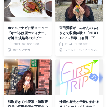
ホテルアナガに新メニュー
宮田愛萌が、みかんのふる
「ゆづるは鹿のディナー」
さとで収穫体験！「NEXT
が誕生 淡路島のジビエ
TRIP ～和歌山 有田・下津
「ゆづるは鹿」を堪能する
みかんの旅～」2月1日(木)
2024-02-06 10:00
2024-01-30 16:00
淡路島リトリート
夕方6時30分からBS12で
ホテルアナガ
ワールド・ハイビジョン・チャンネル株式会社
放送！
和歌好きで小説家・短歌研
沖縄の歴史と伝統に触れる
究員の宮田愛萌が万葉集の
旅！“ソームン”を求めて、