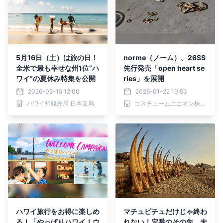
5月16日（土）は旅の日！
norme（ノーム）、26SS
全米で最も幸せな州1位“ハ
先行発売「open heart se
ワイ”の夏休み特集を公開
ries」を展開
2026-05-15 12:00
2026-01-22 10:53
ハワイ州観光局 日本支局
コスチュームユニオン株式会社
ハワイ旅行をお得に楽しめ
マチュピチュだけじゃ終わ
る！「やっぱりハワイ！ウ
れない！定番のその先、未