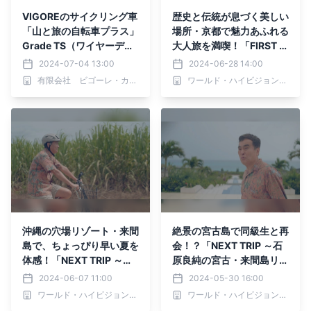
VIGOREのサイクリング車
歴史と伝統が息づく美しい
「山と旅の自転車プラス」
場所・京都で魅力あふれる
Grade TS（ワイヤーディ
大人旅を満喫！「FIRST T
スクブレーキ）仕様がリニ
RIP～京都祇園 うるわしの
2024-07-04 13:00
2024-06-28 14:00
ューアル
旅～」6月30日(日)夕方6
有限会社 ビゴーレ・カタオカ
ワールド・ハイビジョン・チャンネル株式会社
時00分からBS12で放送！
沖縄の穴場リゾート・来間
絶景の宮古島で同級生と再
島で、ちょっぴり早い夏を
会！？「NEXT TRIP ～石
体感！「NEXT TRIP ～石
原良純の宮古・来間島リゾ
原良純の宮古・来間島リゾ
ート旅 前編～」6月3日
2024-06-07 11:00
2024-05-30 16:00
ート旅 後編～」6月10日
(月)夕方6時00分からBS1
ワールド・ハイビジョン・チャンネル株式会社
ワールド・ハイビジョン・チャンネル株式会社
(月)夕方6時00分からBS1
2で放送！