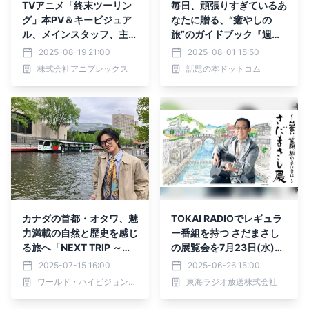
TVアニメ「終末ツーリン
毎日、頑張りすぎているあ
グ」本PV＆キービジュア
なたに贈る、“癒やしの
ル、メインスタッフ、主題
旅”のガイドブック『週末
歌情報一挙に公開！
ウエルネストラベル 自分
2025-08-19 21:00
2025-08-01 15:50
を見つめ直す旅』動画公開
株式会社アニプレックス
話題の本ドットコム
カナダの首都・オタワ、魅
TOKAI RADIOでレギュラ
力満載の自然と歴史を感じ
ー番組を持つ さだまさし
る旅へ「NEXT TRIP ～お
の展覧会を7月23日(水)か
おしましゅんのカナダ紀
ら名古屋栄三越で開催
2025-07-15 16:00
2025-06-26 15:00
行 自然と文化の街・オタ
ワールド・ハイビジョン・チャンネル株式会社
東海ラジオ放送株式会社
ワ～」7月17日(木)夕方6
時30分からBS12で放送！