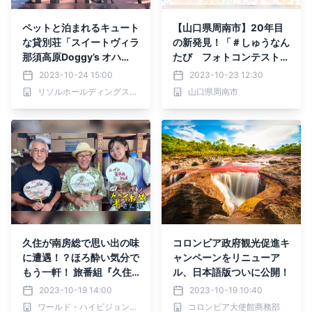
ペットと泊まれるキュート
【山口県周南市】20年目
な貸別荘「スイートヴィラ
の新発見！「＃しゅうなん
那須高原Doggy’s オハ
たび フォトコンテスト」
ナ」11月2日開業
＆「＃しゅなんたび フォ
2023-10-24 15:00
2023-10-23 12:30
トレッスン」参加者募集中
リソルホールディングス株式会社
山口県周南市
久住が南房総で思い出の味
コロンビア政府観光促進キ
に遭遇！？ほろ酔い気分で
ャンペーンをリニューア
もう一軒！ 旅番組『久住
ル、日本語版ついに公開！
昌之のニッポン箸休めさん
2023-10-19 14:00
2023-10-19 10:40
ぽ』
ワールド・ハイビジョン・チャンネル株式会社
コロンビア大使館商務部