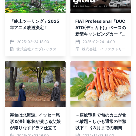
「終末ツーリング」2025
FIAT Professional「DUC
年アニメ放送決定！
ATO(デュカト)」ベースの
新型キャンピングカー『gi
oia（ジョイア）』新発
2025-02-24 18:00
2025-02-24 14:09
売。5名乗車/5名就寝を実
株式会社アニプレックス
株式会社トイファクトリー
現した、日本のファミリー
に最適なレイアウト！
舞台は北海道…イッセー尾
－房総鴨川で旬のカニが食
形＆深川麻衣が演じる父娘
べ放題－しかも通常の半額
が織りなすドラマ仕立ての
以下！《３月までの期間限
旅番組「イッセー尾形の週
定ご宿泊プラン》
2025-01-08 16:00
2024-12-13 15:00