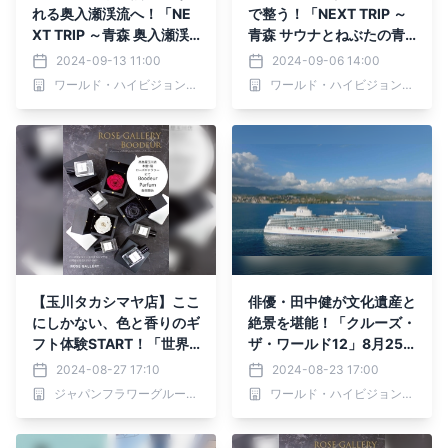
れる奥入瀬渓流へ！「NE
で整う！「NEXT TRIP ～
XT TRIP ～青森 奥入瀬渓
青森 サウナとねぶたの青
流でネイチャーツアー～」
森旅～」9月9日(月)夕方6
2024-09-13 11:00
2024-09-06 14:00
9月16日(月)夕方6時00分
時00分からBS12で放送！
ワールド・ハイビジョン・チャンネル株式会社
ワールド・ハイビジョン・チャンネル株式会社
からBS12で放送！
【玉川タカシマヤ店】ここ
俳優・田中健が文化遺産と
にしかない、色と香りのギ
絶景を堪能！「クルーズ・
フト体験START！「世界
ザ・ワールド12」8月25
を旅する15都市の香り」
日(日)夕方5時00分からB
2024-08-27 17:10
2024-08-23 17:00
を発売｜ROSE GALLERY
S12で放送！
ジャパンフラワーグループ株式会社
ワールド・ハイビジョン・チャンネル株式会社
×Boodeur