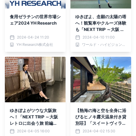
食用ゼラチンの世界市場シ
ゆきぽよ、念願の太陽の塔
ェア2024 YH Research
へ！観覧車やクルーズ体験
も「NEXT TRIP ～大阪 レ
トロに出会う旅 後編～」4
2024-04-24 11:20
2024-04-10 11:00
月15日(月)夕方6時00分
YH Research株式会社
ワールド・ハイビジョン・チャンネル株式会社
からBS12で放送！
ゆきぽよがツウな大阪旅
【熱海の海と空を全身に浴
へ！「NEXT TRIP ～大阪
びるヒノキ露天温泉付き貸
レトロに出会う旅 前編
別荘】「スイートヴィラ
～」4月8日(月)夕方6時0
熱海別邸 双梅庵」が4月5
2024-04-05 16:00
2024-04-02 15:30
0分からBS12で放送！
日に開業