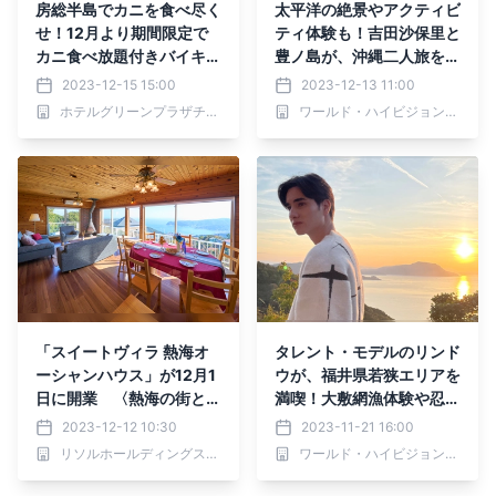
房総半島でカニを食べ尽く
太平洋の絶景やアクティビ
せ！12月より期間限定で
ティ体験も！吉田沙保里と
カニ食べ放題付きバイキン
豊ノ島が、沖縄二人旅を満
グプラン開始【ホテルグリ
喫「NEXT TRIP ～沖縄・
2023-12-15 15:00
2023-12-13 11:00
ーンプラザ鴨川】
南城ウェルネスの旅 前編
ホテルグリーンプラザチェーン
ワールド・ハイビジョン・チャンネル株式会社
～」12月14日(木)夕方6時
30分からBS12で放送！
「スイートヴィラ 熱海オ
タレント・モデルのリンド
ーシャンハウス」が12月1
ウが、福井県若狭エリアを
日に開業 〈熱海の街と海
満喫！大敷網漁体験や忍者
を一望する温泉付貸別荘〉
体験も！「NEXT TRIP ～
2023-12-12 10:30
2023-11-21 16:00
福井県 若狭三方五湖の旅
リソルホールディングス株式会社
ワールド・ハイビジョン・チャンネル株式会社
後編」11月23日(木)夕方6
時30分からBS12で放送！