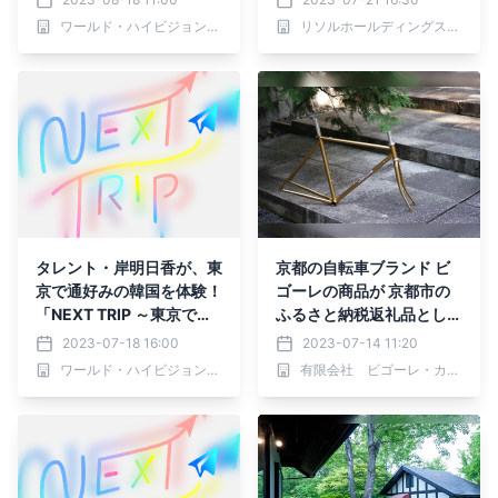
～」8月19日(土)夕方5時0
んの花咲く白い家」8/4開
ワールド・ハイビジョン・チャンネル株式会社
リソルホールディングス株式会社
0分からBS12で放送！
業
タレント・岸明日香が、東
京都の自転車ブランド ビ
京で通好みの韓国を体験！
ゴーレの商品が 京都市の
「NEXT TRIP ～東京でお
ふるさと納税返礼品として
いしい韓国体験 後編～」7
追加採用されました
2023-07-18 16:00
2023-07-14 11:20
月20日(木)夕方6時30分
ワールド・ハイビジョン・チャンネル株式会社
有限会社 ビゴーレ・カタオカ
からBS12で放送！