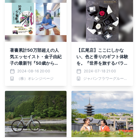
著書累計50万部超えの人
【広尾店】ここにしかな
気エッセイスト・金子由紀
い、色と香りのギフト体験
子の最新刊『50歳からの
を。『世界を旅するバラと
心の整理旅』～通勤リュッ
香り』｜ROSE GALLERY
2024-08-16 20:00
2024-07-18 21:00
クでタイへ“ぼっち旅”～
×Boodeur
（株）オレンジページ
ジャパンフラワーグループ株式会社