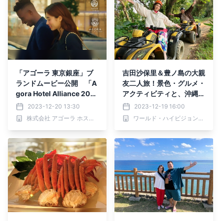
「アゴーラ 東京銀座」ブ
吉田沙保里＆豊ノ島の大親
ランドムービー公開 「A
友二人旅！景色・グルメ・
gora Hotel Alliance 202
アクティビティと、沖縄を
3 Agora Tokyo Ginza」
満喫！「NEXT TRIP ～沖
2023-12-20 13:30
2023-12-19 16:00
縄・南城ウェルネスの旅
株式会社 アゴーラ ホスピタリティーズ
ワールド・ハイビジョン・チャンネル株式会社
後編～」12月21日(木)夕
方6時30分からBS12で放
送！