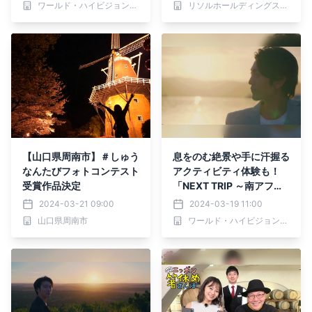
ワールド・ハイビジョン・チャンネル株式会社
リソルホールディングス株式会社
【山口県周南市】＃しゅう
息をのむ絶景や手に汗握る
なんたびフォトコンテスト
アクティビティ体験も！
受賞作品決定
「NEXT TRIP ～南アフリ
カ編 第4回 絶景の宝庫ガ
2024-03-21 09:00
2024-03-19 11:00
ーデンルート」3月21日
山口県周南市
ワールド・ハイビジョン・チャンネル株式会社
(木)夕方6時30分からBS1
2で放送！