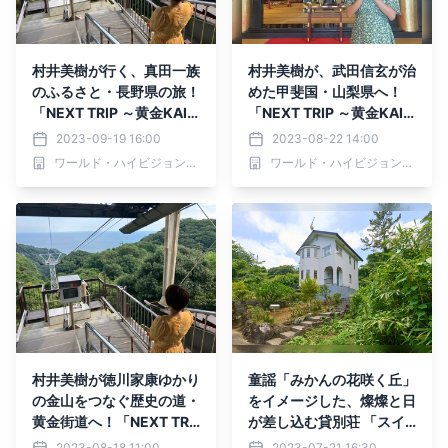
村井美樹が行く、真田一族
村井美樹が、武田信玄が治
のふるさと・長野県の旅！
めた甲斐国・山梨県へ！
「NEXT TRIP ～黄金KAID
「NEXT TRIP ～黄金KAID
O 長野編～」9月21日(木)
O 山梨編～」8月24日(木)
2023-09-19 16:00
2023-08-22 14:00
夕方6時30分からBS12で
夕方6時30分からBS12で
ワールド・ハイビジョン・チャンネル株式会社
ワールド・ハイビジョン・チャンネル株式会社
放送！
放送！
村井美樹が徳川家康ゆかり
童謡「みかんの花咲く丘」
の金山をつなぐ歴史の道・
をイメージした、燦燦と日
黄金街道へ！「NEXT TRI
が差し込む貸別荘 「スイ
P ～黄金KAIDO 静岡編
ートヴィラ 伊豆高原 みか
2023-08-18 11:00
2023-07-21 16:30