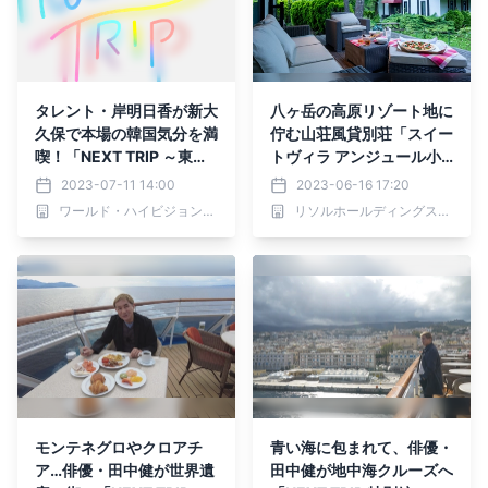
タレント・岸明日香が新大
八ヶ岳の高原リゾート地に
久保で本場の韓国気分を満
佇む山荘風貸別荘「スイー
喫！「NEXT TRIP ～東京
トヴィラ アンジュール小
でおいしい韓国体験 前編
淵沢高原」6月30日に開業
2023-07-11 14:00
2023-06-16 17:20
～」7月13日(木)夕方6時3
ワールド・ハイビジョン・チャンネル株式会社
リソルホールディングス株式会社
0分からBS12で放送！
モンテネグロやクロアチ
青い海に包まれて、俳優・
ア…俳優・田中健が世界遺
田中健が地中海クルーズへ