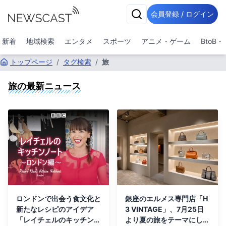
会員登録 / ログイン
新着
地域検索
エンタメ
スポーツ
アニメ・ゲーム
BtoB
トップページ
/
タグ検索
/
旅
旅
の最新ニュース
ロンドンで出会う食文化と
銀座のエルメス専門店「H
新たなレシピのアイデア
3 VINTAGE」、7月25日
「レイチェルのキッチンノ
より夏の旅をテーマにした