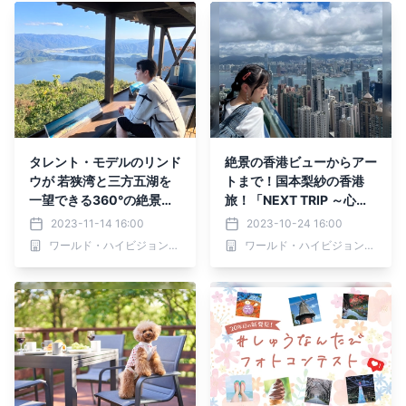
タレント・モデルのリンド
絶景の香港ビューからアー
ウが 若狭湾と三方五湖を
トまで！国本梨紗の香港
一望できる360°の絶景を
旅！「NEXT TRIP ～心ア
堪能！ 「NEXT TRIP ～福
ガる香港！ひとり女子旅
2023-11-14 16:00
2023-10-24 16:00
井県 若狭三方五湖の旅 前
後編～」10月26日(木)夕
ワールド・ハイビジョン・チャンネル株式会社
ワールド・ハイビジョン・チャンネル株式会社
編～」 11月16日(木)夕方6
方6時30分からBS12で放
時30分からBS12で放送！
送！