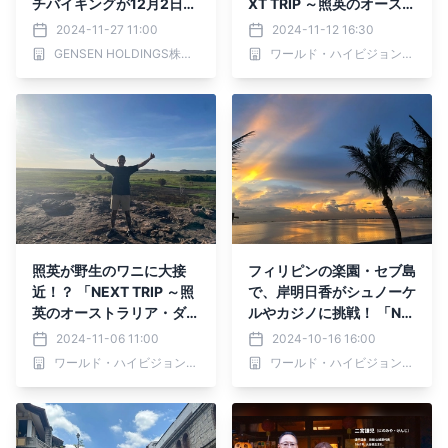
チバイキングが12月2日よ
XT TRIP ～照英のオースト
りスタート
ラリア・ウルルの旅～」11
2024-11-27 11:00
2024-11-12 16:30
月14日(木)夕方6時30分か
GENSEN HOLDINGS株式会社
ワールド・ハイビジョン・チャンネル株式会社
らBS12で放送！
照英が野生のワニに大接
フィリピンの楽園・セブ島
近！？ 「NEXT TRIP ～照
で、岸明日香がシュノーケ
英のオーストラリア・ダー
ルやカジノに挑戦！ 「NE
ウィンの旅～」 11月7日
XT TRIP ～フィリピン 南
2024-11-06 11:00
2024-10-16 16:00
(木)夕方6時30分からBS1
国の楽園セブ島と巨大リゾ
ワールド・ハイビジョン・チャンネル株式会社
ワールド・ハイビジョン・チャンネル株式会社
2で放送！
ート～」 10月17日(木)夕
方6時30分からBS12で放
送！