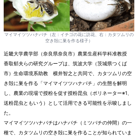
マイマイツツハナバチ（左：イチゴの花に訪花、右：カタツムリの
空き殻に巣を作る様子）
近畿大学農学部（奈良県奈良市）農業生産科学科准教授
香取郁夫らの研究グループは、筑波大学（茨城県つくば
市）生命環境系助教 横井智之と共同で、カタツムリの空
き殻に巣を作る「マイマイツツハナバチ」の生態を解明
し、農業の現場で授粉を促す授粉昆虫（ポリネーター※1、
送粉昆虫ともいう）として活用できる可能性を示唆しまし
た。
マイマイツツハナバチはハナバチ（ミツバチの仲間）の一
種で、カタツムリの空き殻に巣を作ることが知られていま