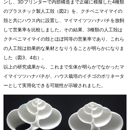
ンし、3Dプリンターで内部構造まで正確に模擬した4種類
のプラスチック製人工殻（図2）を、クチベニマイマイの
殻と共にハウス内に設置し、マイマイツツハナバチを放飼
して営巣率を比較しました。その結果、3種類の人工殻は
クチベニマイマイの殻とほぼ同等の営巣率であり、これら
の人工殻は効果的な巣材となりうることが明らかになりま
した（図3、4右）。
以上の研究成果から、これまで生体が明らかでなかったマ
イマイツツハナバチが、ハウス栽培のイチゴのポリネータ
ーとして実用化できる可能性が示唆されました。