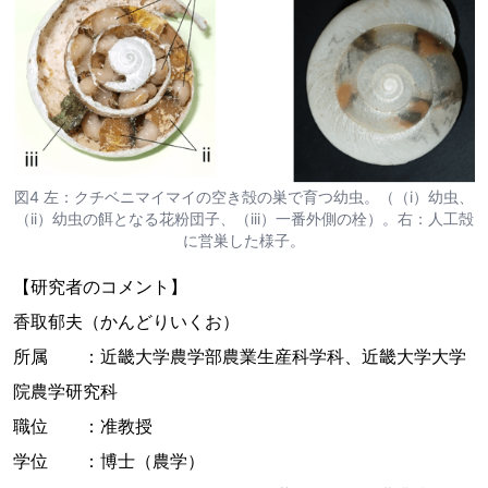
図4 左：クチベニマイマイの空き殻の巣で育つ幼虫。（（i）幼虫、
（ii）幼虫の餌となる花粉団子、（iii）一番外側の栓）。右：人工殻
に営巣した様子。
【研究者のコメント】
香取郁夫（かんどりいくお）
所属 ：近畿大学農学部農業生産科学科、近畿大学大学
院農学研究科
職位 ：准教授
学位 ：博士（農学）