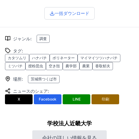
一括ダウンロード
ジャンル
:
調査
タグ
:
カタツムリ
ハナバチ
ポリネーター
マイマイツツハナバチ
ミツバチ
授粉昆虫
空き殻
農学部
農業
香取郁夫
場所
:
茨城県つくば市
ニュースのシェア
:
X
Facebook
LINE
印刷
学校法人近畿大学
会社の詳しい情報を見る