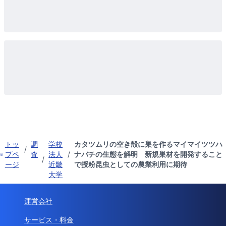
トッ
調
学校
カタツムリの空き殻に巣を作るマイマイツツハ
/
プペ
査
法人
/
ナバチの生態を解明 新規巣材を開発すること
/
ージ
近畿
で授粉昆虫としての農業利用に期待
大学
運営会社
サービス・料金