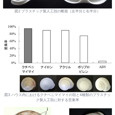
図2 プラスチック製人工殻の断面（左半分と右半分）
図3 ハウス内におけるクチベニマイマイの殻と4種類のプラスチッ
ク製人工殻に対する営巣率