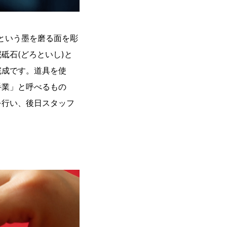
」という墨を磨る面を彫
砥石(どろといし)と
完成です。道具を使
手業」と呼べるもの
を行い、後日スタッフ