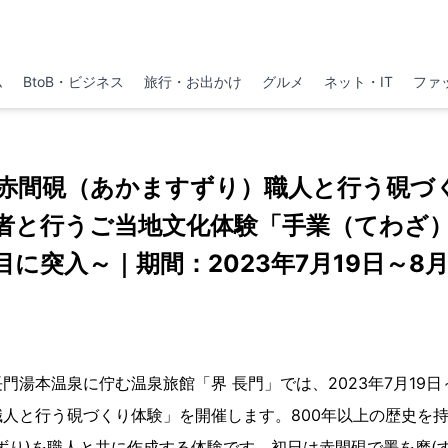
ム
BtoB・ビジネス
旅行・お出かけ
グルメ
ネット・IT
ファ
「赤間硯（あかますずり）職人と行う硯づ
者と行うご当地文化体験「手業（てわざ
年目に突入～｜期間：2023年7月19日～8月
門湯本温泉に佇む温泉旅館「界 長門」では、2023年7月19日
人と行う硯づくり体験」を開催します。800年以上の歴史を
ずり)を職人と共に作成する体験です。初日は赤間硯で墨を磨(