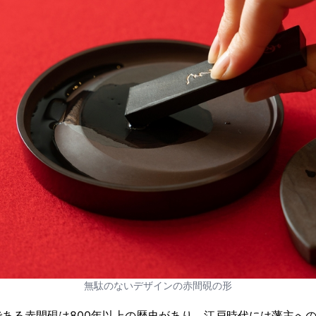
無駄のないデザインの赤間硯の形
ある赤間硯は800年以上の歴史があり、江戸時代には藩主へ