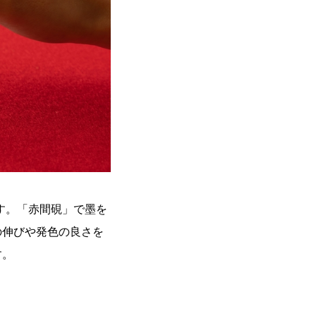
す。「赤間硯」で墨を
の伸びや発色の良さを
す。