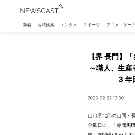
新着
地域検索
エンタメ
スポーツ
アニメ・ゲー
【界 長門】
～職人、生産
3 
2023-02-22 12:00
山口県北部の山間・長
金曜日に、「赤間硯職
芸・赤間硯(あかます