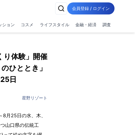
会員登録 / ログイン
ッション
コスメ
ライフスタイル
金融・経済
調査
くり体験」開催
）のひととき」
25日
星野リゾート
～8月25日の水、木、
持つ山口県の伝統工
す)って絵や文字を綴