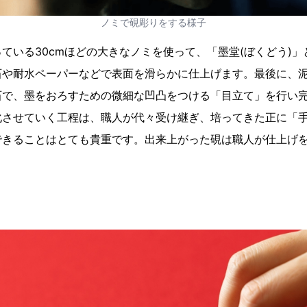
ノミで硯彫りをする様子
ている30cmほどの大きなノミを使って、「墨堂(ぼくどう)
や耐水ペーパーなどで表面を滑らかに仕上げます。最後に、泥
石で、墨をおろすための微細な凹凸をつける「目立て」を行い
化させていく工程は、職人が代々受け継ぎ、培ってきた正に「
できることはとても貴重です。出来上がった硯は職人が仕上げ