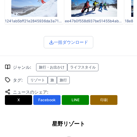
1241ab5bff21e2845936da3a719a6d8a.jpg
ee47b0f558d937be51455b4ab4d55954.jpg
一括ダウンロード
ジャンル
:
旅行・お出かけ
ライフスタイル
タグ
:
リゾート
旅
旅行
ニュースのシェア
:
X
Facebook
LINE
印刷
星野リゾート