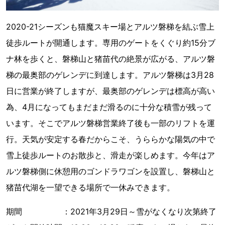
2020-21シーズンも猫魔スキー場とアルツ磐梯を結ぶ雪上
徒歩ルートが開通します。専用のゲートをくぐり約15分ブ
ナ林を歩くと、磐梯山と猪苗代の絶景が広がる、アルツ磐
梯の最奥部のゲレンデに到達します。アルツ磐梯は3月28
日に営業が終了しますが、最奥部のゲレンデは標高が高い
為、4月になってもまだまだ滑るのに十分な積雪が残って
います。そこでアルツ磐梯営業終了後も一部のリフトを運
行。天気が安定する春だからこそ、うららかな陽気の中で
雪上徒歩ルートのお散歩と、滑走が楽しめます。今年はア
ルツ磐梯側に休憩用のゴンドラワゴンを設置し、磐梯山と
猪苗代湖を一望できる場所で一休みできます。
期間 ：2021年3月29日～雪がなくなり次第終了