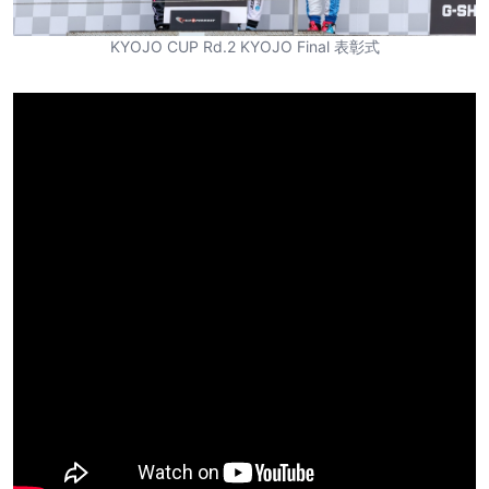
KYOJO CUP Rd.2 KYOJO Final 表彰式