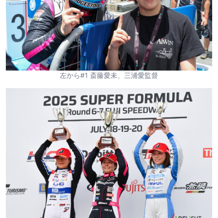
左から#1 斎藤愛未、三浦愛監督