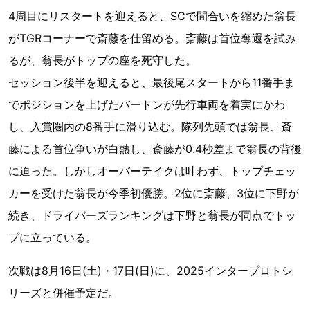
4周目にリスタートを迎えると、SCで間合いを縮めた翁長
がTGRコーナーで斎藤を仕留める。斎藤は首位奪還を試み
るが、翁長がトップの座を死守した。
セッション後半を迎えると、最後尾スタートから11番手ま
でポジションを上げたバートンが先行車両を着実にかわ
し、入賞圏内の8番手に滑り込む。隊列先頭では翁長、斎
藤による首位争いが白熱し、斎藤が0.4秒差まで翁長の背後
に迫った。しかしオーバーテイクは叶わず、トップチェッ
カーを受けた翁長が今季初優勝。2位に斎藤、3位に下野が
続き、ドライバーズランキングは下野と翁長が同点でトッ
プに立っている。
次戦は8月16日(土)・17日(日)に、2025インタープロトシ
リーズと併催予定だ。