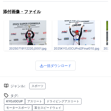
添付画像・ファイル
20250719112220_0001.jpg
2025KYOJOCUPrd2Final010.jpg
2025
一括ダウンロード
ジャンル
:
スポーツ
タグ
:
KYOJOCUP
アスリート
ドライビングアスリート
モータースポーツ
富士スピードウェイ