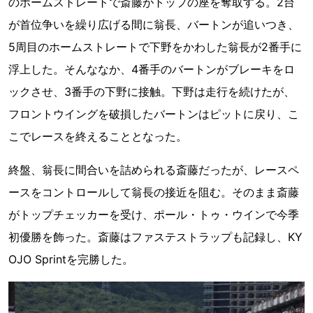
のホームストレートで斎藤がトップの座を奪取する。2台
が首位争いを繰り広げる間に翁長、バートンが追いつき、
5周目のホームストレートで下野をかわした翁長が2番手に
浮上した。そんななか、4番手のバートンがブレーキをロ
ックさせ、3番手の下野に接触。下野は走行を続けたが、
フロントウイングを破損したバートンはピットに戻り、こ
こでレースを終えることとなった。
終盤、翁長に間合いを詰められる斎藤だったが、レースペ
ースをコントロールして翁長の接近を阻む。そのまま斎藤
がトップチェッカーを受け、ポール・トゥ・ウインで今季
初優勝を飾った。斎藤はファステストラップも記録し、KY
OJO Sprintを完勝した。