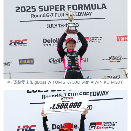
#1 斎藤愛未(BigBoss W TOM’S KYOJO with AIWIN KC-MG01)