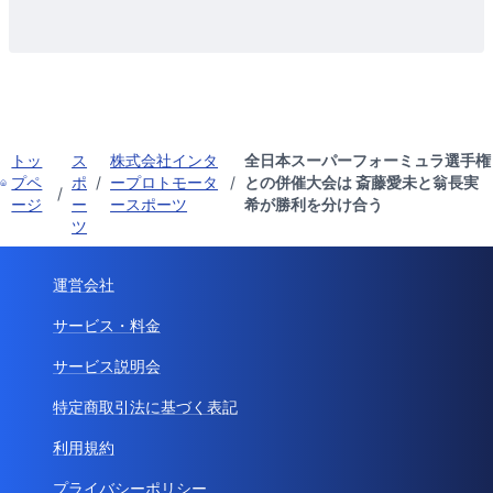
トッ
ス
株式会社インタ
全日本スーパーフォーミュラ選手権
プペ
ポ
/
ープロトモータ
/
との併催大会は 斎藤愛未と翁長実
/
ージ
ー
ースポーツ
希が勝利を分け合う
ツ
運営会社
サービス・料金
サービス説明会
特定商取引法に基づく表記
利用規約
プライバシーポリシー