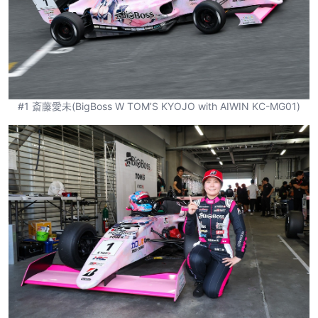
#1 斎藤愛未(BigBoss W TOM’S KYOJO with AIWIN KC-MG01)