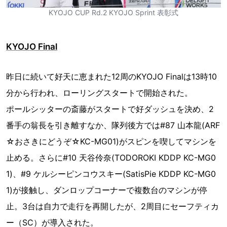
KYOJO CUP Rd.2 KYOJO Sprint 表彰式
KYOJO Final
昨日に続いて好天に恵まれた12周のKYOJO Finalは13時10
分から行われ、ローリングスタートで開始された。
ポールシッターの斎藤がスタートで好ダッシュを決め、2
番手の翁長を引き離すなか、隊列後方では#87 山本龍(ARF
☆おさきにどうぞ☆KC-MG01)がスピンを喫してマシンを
止める。さらに#10 天谷伶奈(TODOROKI KDDP KC-MG0
1)、#9 ケルシーピンコウスキー(SatisPie KDDP KC-MG0
1)が接触し、ダンロップコーナーで複数台のマシンが停
止。3台は自力で走行を再開したが、2周目にセーフティカ
ー（SC）が導入された。