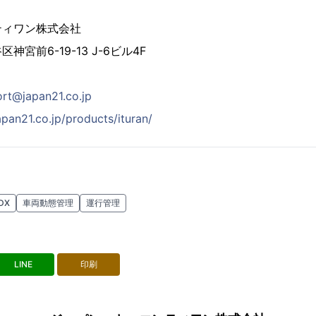
ティワン株式会社
宮前6-19-13 J-6ビル4F
ort@japan21.co.jp
pan21.co.jp/products/ituran/
DX
車両動態管理
運行管理
LINE
印刷