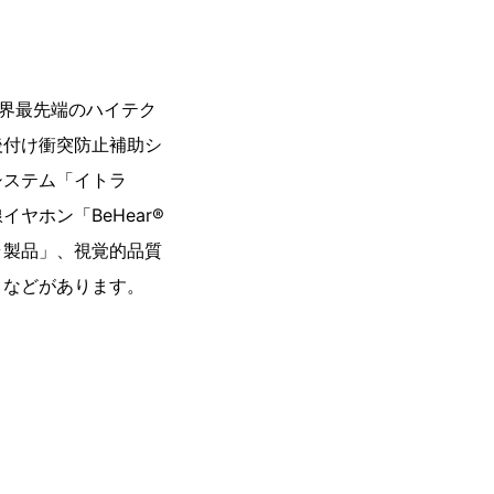
世界最先端のハイテク
後付け衝突防止補助シ
システム「イトラ
ホン「BeHear®
ラ製品」、視覚的品質
」などがあります。