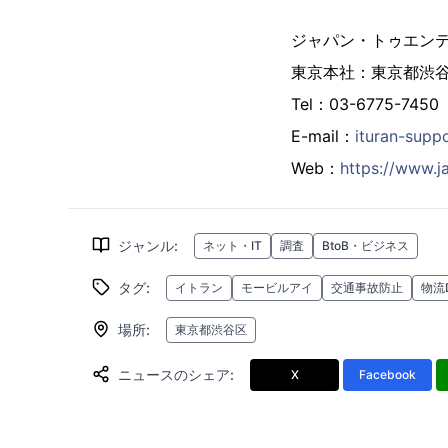
ジャパン・トゥエン
東京本社：東京都渋谷区神
Tel：03-6775-7450
E-mail：
ituran-supp
Web：
https://www.ja
ジャンル
:
ネット・IT
調査
BtoB・ビジネス
タグ
:
イトラン
モービルアイ
交通事故防止
物流
場所
:
東京都渋谷区
ニュースのシェア
:
X
Facebook