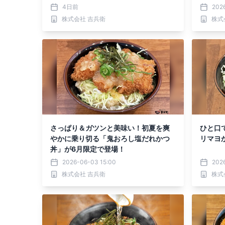
た
4日前
202
株式会社 吉兵衛
株式
さっぱり＆ガツンと美味い！初夏を爽
ひと口
やかに乗り切る「鬼おろし塩だれかつ
リマヨ
丼」が6月限定で登場！
2026-06-03 15:00
202
株式会社 吉兵衛
株式