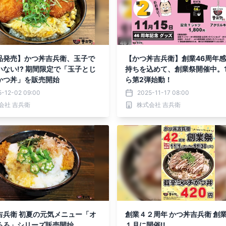
品発売】かつ丼吉兵衛、玉子で
【かつ丼吉兵衛】創業46周年
いない!? 期間限定で「玉子とじ
持ちを込めて、創業祭開催中。1
かつ丼」を販売開始
ら第2弾始動！
5-12-02 09:00
2025-11-17 08:00
会社 吉兵衛
株式会社 吉兵衛
吉兵衛 初夏の元気メニュー「オ
創業４２周年 かつ丼吉兵衛 創
ろろ」シリーズ販売開始
１月に開催!!