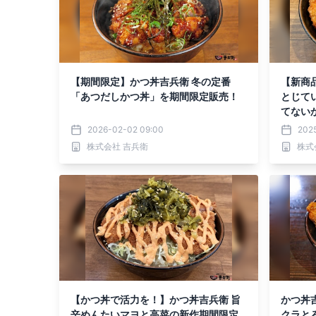
【期間限定】かつ丼吉兵衛 冬の定番
【新商
「あつだしかつ丼」を期間限定販売！
とじて
てない
2026-02-02 09:00
202
株式会社 吉兵衛
株式
【かつ丼で活力を！】かつ丼吉兵衛 旨
かつ丼
辛めんたいマヨと高菜の新作期間限定
クラと