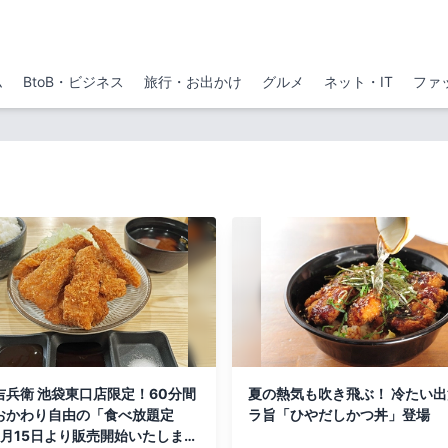
ム
BtoB・ビジネス
旅行・お出かけ
グルメ
ネット・IT
ファ
吉兵衛 池袋東口店限定！60分間
夏の熱気も吹き飛ぶ！ 冷たい
おかわり自由の「食べ放題定
ラ旨「ひやだしかつ丼」登場
7月15日より販売開始いたしまし