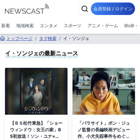
会員登録 / ログイン
新着
地域検索
エンタメ
スポーツ
アニメ・ゲーム
BtoB
トップページ
/
タグ検索
/
イ・ソンジェ
イ・ソンジェ
の最新ニュース
【ＢＳ松竹東急】「ショー
「パラサイト」ポン・ジュ
ウィンドウ：女王の家」B
ノ監督の長編映画デビュー
S初放送！ソン・ユナ×
作、小犬失踪事件をめぐる