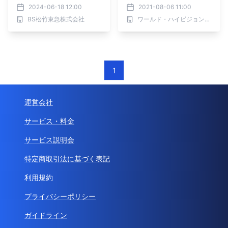
イ・ソンジェ×チョン・ソ
ブラックコメディ。 「ほ
2024-06-18 12:00
2021-08-06 11:00
ミン×ファン・チャンソン
える犬は噛まない」 8月11
BS松竹東急株式会社
ワールド・ハイビジョン・チャンネル株式会社
の豪華共演で泥沼の愛憎渦
日（水）よる7時～BS12
巻く人間模様を描く！
トゥエルビで放送
1
運営会社
サービス・料金
サービス説明会
特定商取引法に基づく表記
利用規約
プライバシーポリシー
ガイドライン