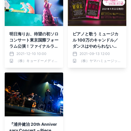
明日海りお、待望の初ソロ
ピアノと歌う ミュージカ
コンサート東京国際フォー
ル 100万のキャンドル／
ラム公演！ファイナルライ
ダンスはやめられない
ブ配信必見！
【ピアノ伴奏CD付】 9月2
2021-12-10 10:00
2021-09-13 12:00
2日発売！
（株）キョードーメディアス
（株）ヤマハミュージックエンタテインメントホールディングス
『浦井健治 20th Anniver
sary Concert ～Piece