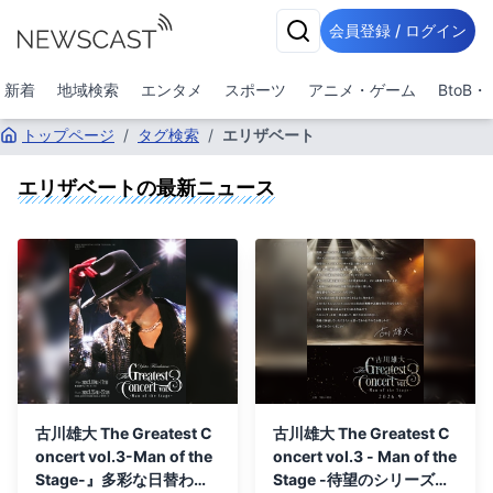
会員登録 / ログイン
新着
地域検索
エンタメ
スポーツ
アニメ・ゲーム
BtoB
トップページ
/
タグ検索
/
エリザベート
エリザベート
の最新ニュース
古川雄大 The Greatest C
古川雄大 The Greatest C
oncert vol.3-Man of the
oncert vol.3 - Man of the
Stage-』多彩な日替わり
Stage -待望のシリーズ第