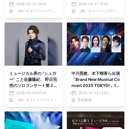
ゲストが決定！＆メインビ
三弾が開催決定！
2026-05-14 18:00
2026-04-17 12:00
ジュアル解禁！
（株）キョードーメディアス
（株）キョードーメディアス
ミュージカル界の “シュガ
中川晃教、木下晴香ら出演
ー” こと佐藤隆紀、 即日完
「Brand New Musical Co
売のソロコンサート第２弾
ncert 2025 TOKYO!」10
が決定！ 白と黒の世界に
月12日(日)テレビ初放送！
2026-02-05 07:00
2025-10-02 13:00
焦点をあてた二面性を感じ
CS衛星劇場
（株）キョードーメディアス
衛星劇場
る選曲に