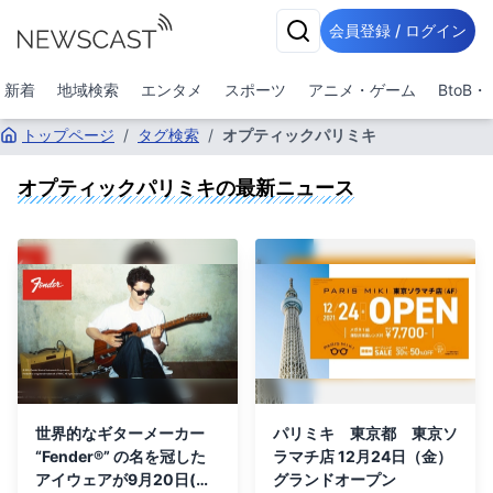
会員登録 / ログイン
新着
地域検索
エンタメ
スポーツ
アニメ・ゲーム
BtoB
トップページ
/
タグ検索
/
オプティックパリミキ
オプティックパリミキ
の最新ニュース
世界的なギターメーカー
パリミキ 東京都 東京ソ
“Fender®︎” の名を冠した
ラマチ店 12月24日（金）
アイウェアが9月20日(金)
グランドオープン