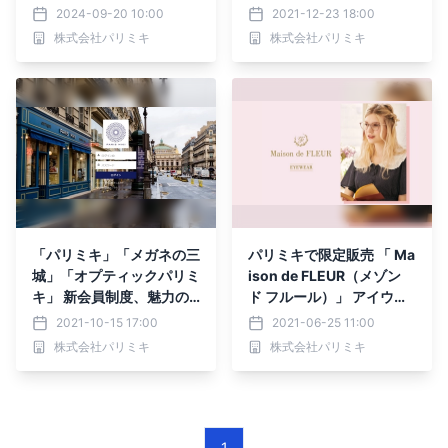
よりパリミキから発売
2024-09-20 10:00
2021-12-23 18:00
株式会社パリミキ
株式会社パリミキ
「パリミキ」「メガネの三
パリミキで限定販売 「 Ma
城」「オプティックパリミ
ison de FLEUR（メゾン
キ」 新会員制度、魅力の
ド フルール）」 アイウェ
ロイヤリティプログラム
アコレクション 第2弾発
2021-10-15 17:00
2021-06-25 11:00
「パリミキ オペラクラブ
売！
株式会社パリミキ
株式会社パリミキ
会員」開始
1