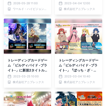
ン』二部作 ブルーレイ版
『アニメ「青春ブタ野郎」
2026-05-28 11:00
2023-04-04 12:00
マスターで放送 6月7日
シリーズ』2023年7月28
ワールド・ハイビジョン・チャンネル株式会社
株式会社アニプレックス
（日）よる7時～BS12 ト
日(金)発売決定！
ゥエルビ
トレーディングカードゲー
トレーディングカードゲー
ム 「ビルディバイド -ブラ
ム「ビルディバイド -ブラ
イト-」に新規2タイトル
イト-」『ぼっち・ざ・ろ
の参戦決定！
っく！』新規描き下ろしイ
2023-03-25 10:00
2023-03-04 10:40
ラスト公開！
株式会社アニプレックス
株式会社アニプレックス