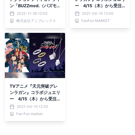
ン「BUZZmod.（バズモ
ー 4/15（木）から受注
ッド）」に アニメ「天元
販売開始！
2022-11-26 12:00
2021-04-15 13:00
突破グレンラガン」からカ
株式会社アニプレックス
FanFun MARKET
ミナが参戦！
TVアニメ『天元突破グレ
ンラガン』コラボジュエリ
ー 4/15（木）から受注
販売開始！
2021-04-15 12:30
Fan Fun market