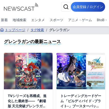
会員登録 / ログイン
新着
地域検索
エンタメ
スポーツ
アニメ・ゲーム
BtoB
トップページ
/
タグ検索
/
グレンラガン
グレンラガン
の最新ニュース
TVシリーズを再構成、進
トレーディングカードゲー
化した最終形―― 『劇場
ム 「ビルディバイド -ブラ
版 天元突破グレンラガ
イト-」ブースターパック