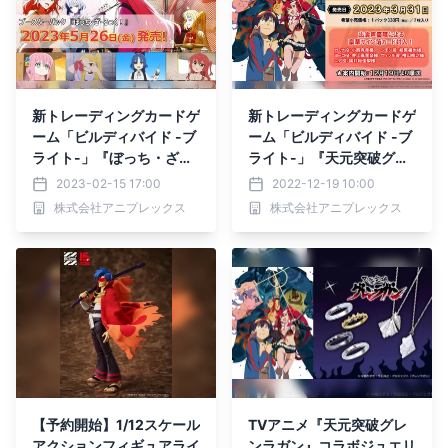
新トレーディングカードゲ
新トレーディングカードゲ
ーム「ビルディバイド -ブ
ーム「ビルディバイド -ブ
ライト-」『ぼっち・ざ・
ライト-」『天元突破グレ
ろっく！』商品情報解禁！
ンラガン』商品情報解禁！
2023-02-15 17:00
2022-12-19 10:00
株式会社アニプレックス
株式会社アニプレックス
【予約開始】1/12スケール
TVアニメ『天元突破グレ
アクションフィギュアライ
ンラガン』コラボジュエリ