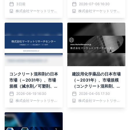
料、接着剤・シーラント、
活性剤、天然由来エアエン
3日前
2026-07-06 16:30
コンクリート混和剤、その
トレーナー、変性ポリマー
株式会社マーケットリサーチセンター
株式会社マーケットリサーチセンター
他）・分析レポートを発表
エアエントレーナー）・分
析レポートを発表
コンクリート混和剤の日本
建設用化学薬品の日本市場
市場（～2031年）、市場
（～2031年）、市場規模
規模（減水剤／可塑剤、高
（コンクリート混和剤、防
性能減水剤／HRWR、硬
水用化学薬品、補修・修
2026-06-19 16:30
2026-04-05 17:30
化促進剤）・分析レポート
復）・分析レポートを発表
株式会社マーケットリサーチセンター
株式会社マーケットリサーチセンター
を発表