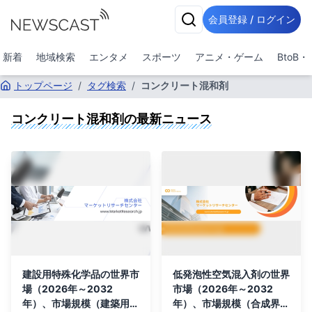
会員登録 / ログイン
新着
地域検索
エンタメ
スポーツ
アニメ・ゲーム
BtoB
トップページ
/
タグ検索
/
コンクリート混和剤
コンクリート混和剤
の最新ニュース
建設用特殊化学品の世界市
低発泡性空気混入剤の世界
場（2026年～2032
市場（2026年～2032
年）、市場規模（建築用塗
年）、市場規模（合成界面