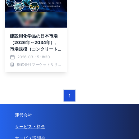
建設用化学品の日本市場
（2026年～2034年）、
市場規模（コンクリート混
和剤、防水・屋根材、補
2026-03-15 18:30
修、床材、シーラント・接
株式会社マーケットリサーチセンター
着剤、コンクリート混和
剤、防水・屋根材、補修、
床材、シーラント・接着
剤）・分析レポートを発表
1
運営会社
サービス・料金
サービス説明会