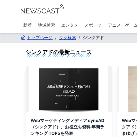
新着
地域検索
エンタメ
スポーツ
アニメ・ゲー
トップページ
/
タグ検索
/
シンクアド
シンクアド
の最新ニュース
Webマーケティングメディア syncAD
Webマ
（シンクアド）、お役立ち資料 年間ラ
クアド
ンキング TOP5を発表
まゆげ