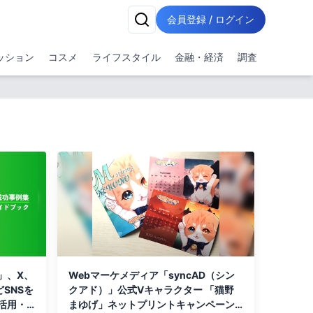
会員登録 / ログイン
ッション
コスメ
ライフスタイル
金融・経済
調査
D」、X、
Webマーケメディア「syncAD（シン
などSNSを
クアド）」公式Vキャラクター 「猫野
活用・
まゆげ」ネットプリントキャンペーン