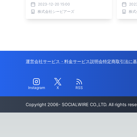
プリン
2023-12-20 15:00
2023
株式会社シーピアーズ
株式
運営会社
サービス・料金
サービス説明会
特定商取引法に基
Instagram
X
RSS
Copyright 2006- SOCIALWIRE CO.,LTD. All rights rese