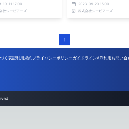
トキャンペーン
成功事例コンテンツを公開
-10-11 17:00
2023-09-20 15:00
会社シーピアーズ
株式会社シーピアーズ
1
づく表記
利用規約
プライバシーポリシー
ガイドライン
API利用
お問い合
rved.