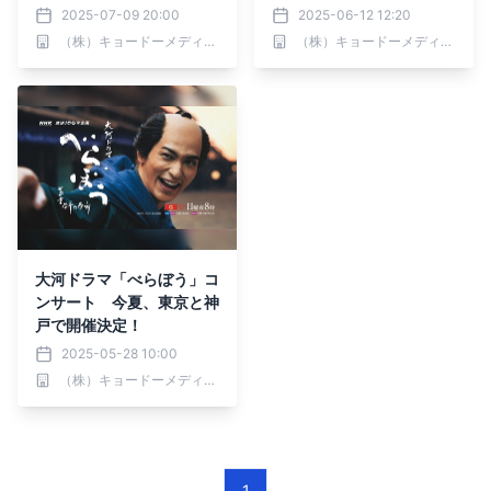
ーケストラ演奏と花總まり
神戸）スペシャルゲスト決
2025-07-09 20:00
2025-06-12 12:20
の朗読でべらぼうの世界へ
定！
（株）キョードーメディアス
（株）キョードーメディアス
没入。来月の神戸公演にも
期待！
大河ドラマ「べらぼう」コ
ンサート 今夏、東京と神
戸で開催決定！
2025-05-28 10:00
（株）キョードーメディアス
1