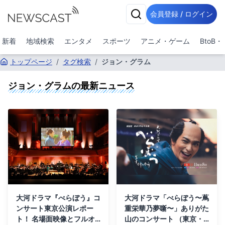
会員登録 / ログイン
新着
地域検索
エンタメ
スポーツ
アニメ・ゲーム
BtoB
トップページ
/
タグ検索
/
ジョン・グラム
ジョン・グラム
の最新ニュース
大河ドラマ『べらぼう』コ
大河ドラマ「べらぼう〜蔦
ンサート東京公演レポー
重栄華乃夢噺〜」ありがた
ト！ 名場面映像とフルオ
山のコンサート （東京・