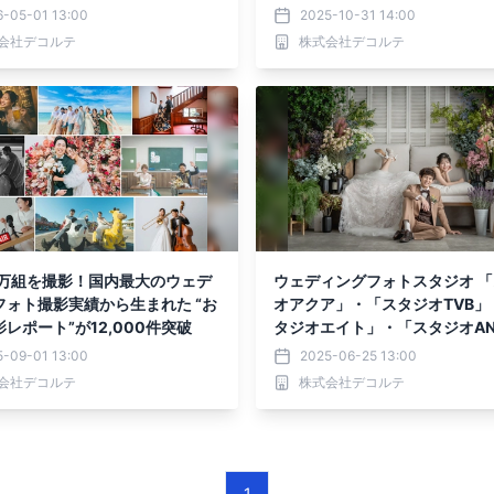
6-05-01 13:00
2025-10-31 14:00
会社デコルテ
株式会社デコルテ
5万組を撮影！国内最大のウェデ
ウェディングフォトスタジオ 
フォト撮影実績から生まれた “お
オアクア」・「スタジオTVB」
レポート”が12,000件突破
タジオエイト」・「スタジオA
スタジオリニューアル実施
5-09-01 13:00
2025-06-25 13:00
会社デコルテ
株式会社デコルテ
1