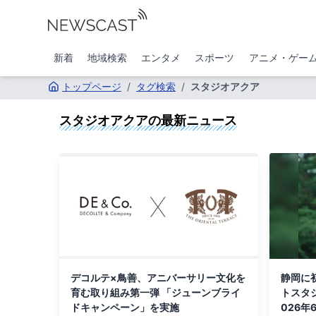
新着
地域検索
エンタメ
スポーツ
アニメ・ゲー
トップページ
/
タグ検索
/
スタジオアクア
スタジオアクア
の最新ニュース
デコルテ×鳥善、アニバーサリー文化を
静岡に
育む取り組み第一弾 「ジューンブライ
トスタ
ドキャンペーン」を実施
026