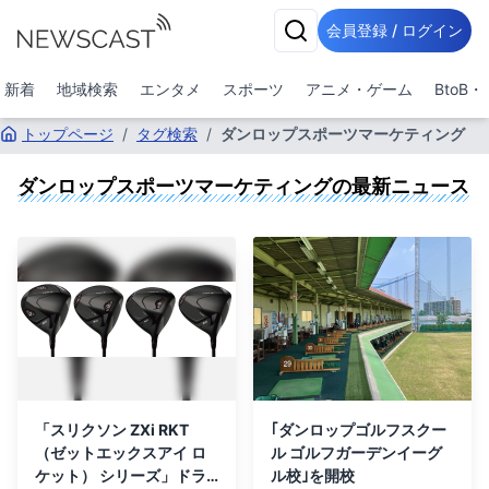
会員登録 / ログイン
新着
地域検索
エンタメ
スポーツ
アニメ・ゲーム
BtoB
トップページ
/
タグ検索
/
ダンロップスポーツマーケティング
ダンロップスポーツマーケティング
の最新ニュース
「スリクソン ZXi RKT
｢ダンロップゴルフスクー
（ゼットエックスアイ ロ
ル ゴルフガーデンイーグ
ケット） シリーズ」ドラ
ル校｣を開校