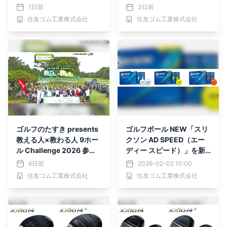
イバーを新発売
1日前
3日前
住友ゴム工業株式会社
住友ゴム工業株式会社
ゴルフのたすき presents
ゴルフボール NEW「スリ
教える人×教わる人 9ホー
クソン AD SPEED（エー
ル Challenge 2026 参加
ディー スピード）」を新
ペア募集中！
発売
6日前
2026-02-02 10:00
住友ゴム工業株式会社
住友ゴム工業株式会社