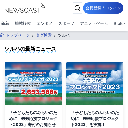
会員登録 / ログイン
新着
地域検索
エンタメ
スポーツ
アニメ・ゲーム
BtoB
トップページ
/
タグ検索
/
ツルハ
ツルハ
の最新ニュース
「子どもたちのみらいのた
「子どもたちのみらいのた
めに 未来応援プロジェク
めに 未来応援プロジェク
ト2023」寄付のお知らせ
ト2023」を実施！