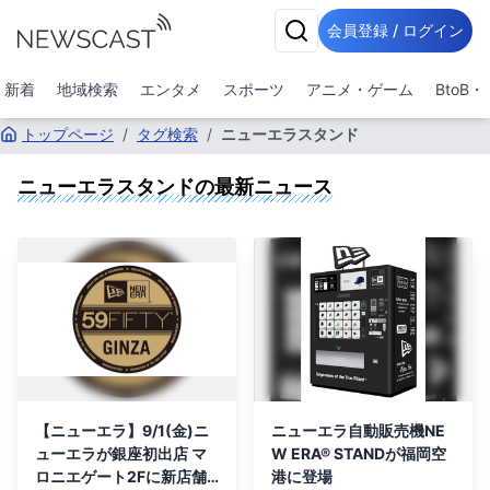
会員登録 / ログイン
新着
地域検索
エンタメ
スポーツ
アニメ・ゲーム
BtoB
トップページ
/
タグ検索
/
ニューエラスタンド
ニューエラスタンド
の最新ニュース
【ニューエラ】9/1(金)ニ
ニューエラ自動販売機NE
ューエラが銀座初出店 マ
W ERA® STANDが福岡空
ロニエゲート2Fに新店舗
港に登場