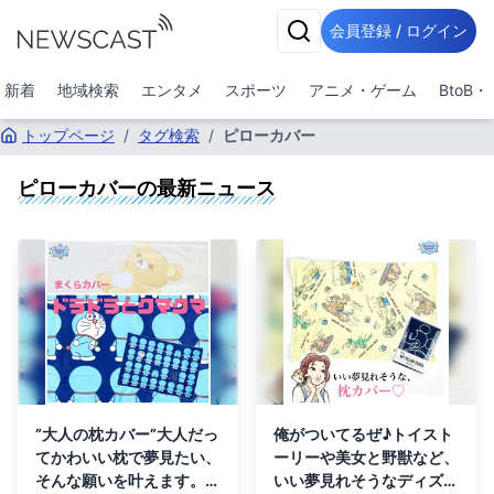
会員登録 / ログイン
新着
地域検索
エンタメ
スポーツ
アニメ・ゲーム
BtoB
トップページ
/
タグ検索
/
ピローカバー
ピローカバー
の最新ニュース
”大人の枕カバー”大人だっ
俺がついてるぜ♪トイスト
てかわいい枕で夢見たい、
ーリーや美女と野獣など、
そんな願いを叶えます。ド
いい夢見れそうなディズニ