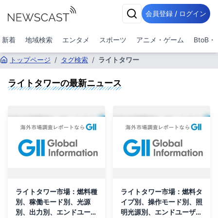
会員登録 / ログイン
新着
地域検索
エンタメ
スポーツ
アニメ・ゲーム
BtoB
トップページ
/
タグ検索
/
ライトタワー
ライトタワー
の最新ニュース
ライトタワー市場：燃料種
ライトタワー市場：燃料タ
別、稼働モード別、光源
イプ別、操作モード別、照
別、出力別、エンドユーザ
明光源別、エンドユーザー