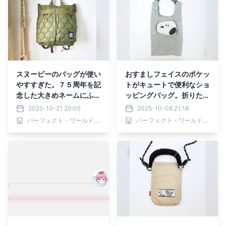
スヌーピーのバッグが使い
おすましフェイスのポケッ
やすすぎた。７５周年を記
トがキュートで便利なショ
念した大きめネームにふっ
ッピングバッグ。折りたた
くら大きめポケットがキャ
めるので大きく使えてコン
2025-10-21 20:05
2025-10-08 21:18
ッチーでおしゃれなバッグ
パクトです。
パーフェクト・ワールド株式会社
パーフェクト・ワールド株式会社
です。