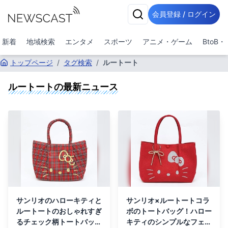
会員登録 / ログイン
新着
地域検索
エンタメ
スポーツ
アニメ・ゲーム
BtoB
トップページ
/
タグ検索
/
ルートート
ルートート
の最新ニュース
サンリオのハローキティと
サンリオ×ルートートコラ
ルートートのおしゃれすぎ
ボのトートバッグ！ハロー
るチェック柄トートバッ
キティのシンプルなフェイ