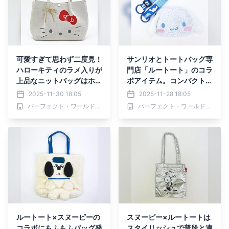
可愛すぎて思わず二度見！
サンリオとトートバッグ専
ハローキティのラメ入りが
門店「ルートート」のコラ
上品なニットバッグはホリ
ボアイテム。コンパクトに
デーの主役
収納も可能で、2つの表情
2025-11-30 18:05
2025-11-28 18:05
が楽しめるショッピングバ
パーフェクト・ワールド株式会社
パーフェクト・ワールド株式会社
ッグです。
ルートート×スヌーピーの
スヌーピー×ルートートは
コラボにもふもふバッグ発
スタイリッシュで普段と違