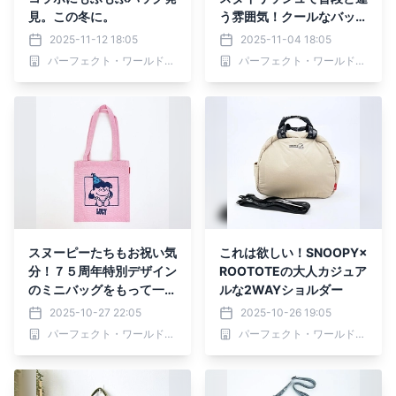
見。この冬に。
う雰囲気！クールなバッグ
が種類豊富にそろってます
2025-11-12 18:05
2025-11-04 18:05
パーフェクト・ワールド株式会社
パーフェクト・ワールド株式会社
スヌーピーたちもお祝い気
これは欲しい！SNOOPY×
分！７５周年特別デザイン
ROOTOTEの大人カジュア
のミニバッグをもって一緒
ルな2WAYショルダー
に記念をお祝いしません
2025-10-27 22:05
2025-10-26 19:05
か？
パーフェクト・ワールド株式会社
パーフェクト・ワールド株式会社