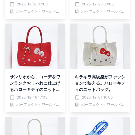
グ。落ち着いた色ときちん
スデザインとラメ入りが華
2025-12-28 17:05
2025-12-28 00:05
と感で、上品なコーデに。
やかなニットトートです。
パーフェクト・ワールド株式会社
パーフェクト・ワールド株式会社
サンリオから、コーデをワ
キラキラ高級感がファッシ
ンランクおしゃれに仕上げ
ョンで映える。ハローキテ
るハローキティのニットト
ィのニットバッグ。
ートバッグ！フェイスデザ
2025-12-16 17:05
2025-12-01 16:05
インとリボンに胸キュン。
パーフェクト・ワールド株式会社
パーフェクト・ワールド株式会社