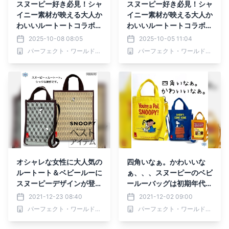
スヌーピー好き必見！シャ
スヌーピー好き必見！シャ
イニー素材が映える大人か
イニー素材が映える大人か
わいいルートートコラボの
わいいルートートコラボの
ミニショルダー
ミニショルダー
2025-10-08 08:05
2025-10-05 11:04
パーフェクト・ワールド株式会社
パーフェクト・ワールド株式会社
オシャレな女性に大人気の
四角いなぁ。かわいいな
ルートート＆ベビールーに
ぁ、、、スヌーピーのベビ
スヌーピーデザインが登場
ールーバッグは初期年代の
♪トレンドのあいまいカラ
レトロ感がわたしのツボ。
2021-12-23 08:40
2021-12-02 09:00
ーがシック
パーフェクト・ワールド株式会社
パーフェクト・ワールド株式会社