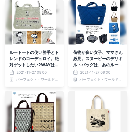
ルートートの使い勝手とト
荷物が多い女子、ママさん
レンドのコーデュロイ。絶
必見。スヌーピーのデリキ
対ゲットしたい2WAYはス
ルトバッグは、あのルート
ヌーピーデザインで決ま
ートブランドで。荷物がた
2021-11-27 09:00
2021-11-27 09:00
り！
くさん入って2WAY仕様が
パーフェクト・ワールド株式会社
パーフェクト・ワールド株式会社
嬉しい。