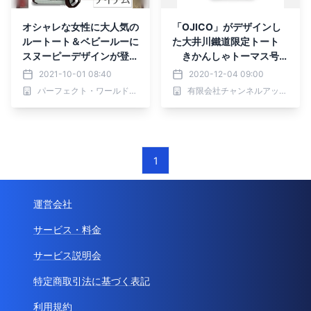
オシャレな女性に大人気の
「OJICO」がデザインし
ルートート＆ベビールーに
た大井川鐵道限定トート
スヌーピーデザインが登場
きかんしゃトーマス号の
♪トレンドのあいまいカラ
12月特別運転を記念して
2021-10-01 08:40
2020-12-04 09:00
ーがシック
発売
パーフェクト・ワールド株式会社
有限会社チャンネルアッシュ
1
運営会社
サービス・料金
サービス説明会
特定商取引法に基づく表記
利用規約