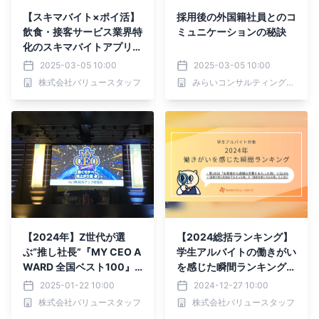
【スキマバイト×ポイ活】
採用後の外国籍社員とのコ
飲食・接客サービス業界特
ミュニケーションの秘訣
化のスキマバイトアプリ
「バリプラ」とポイ活サー
2025-03-05 10:00
2025-03-05 10:00
ビス「Answer to Earn」
株式会社バリュースタッフ
みらいコンサルティンググループ
が連携スタートしました！
【2024年】Z世代が選
【2024総括ランキング】
ぶ“推し社長”『MY CEO A
学生アルバイトの働きがい
WARD 全国ベスト100』
を感じた瞬間ランキング第
に代表の森本が選ばれまし
1位は「お客様から感謝の
2025-01-22 10:00
2024-12-27 10:00
た！
言葉をもらった時」職種ご
株式会社バリュースタッフ
株式会社バリュースタッフ
との傾向も明らかに。