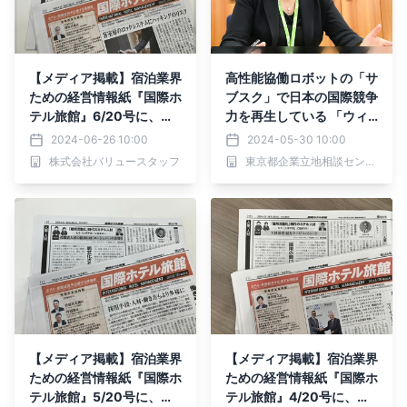
【メディア掲載】宿泊業界
高性能協働ロボットの「サ
ための経営情報紙『国際ホ
ブスク」で日本の国際競争
テル旅館』6/20号に、取
力を再生している 「ウィ
締役COO・西谷の連載記
ングロボティクス株式会
2024-06-26 10:00
2024-05-30 10:00
事が掲載されました！
社 代表取締役 馮 麗萍
株式会社バリュースタッフ
東京都企業立地相談センター
氏」の取材記事を5月30日
公開
【メディア掲載】宿泊業界
【メディア掲載】宿泊業界
ための経営情報紙『国際ホ
ための経営情報紙『国際ホ
テル旅館』5/20号に、取
テル旅館』4/20号に、取