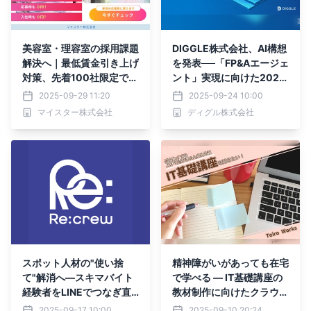
美容室・理容室の採用課題
DIGGLE株式会社、AI構想
解決へ｜最低賃金引き上げ
を発表──「FP&Aエージェ
対策、先着100社限定でM
ント」実現に向けた2029
APJOBへの求人掲載1年間
年までのロードマップを示
2025-09-29 11:20
2025-09-24 10:00
完全無料キャンペーン開始
す
マイスター株式会社
ディグル株式会社
スポット人材の"使い捨
精神障がいがあっても在宅
て"解消へ—スキマバイト
で学べる ― IT基礎講座の
経験者をLINEでつなぎ直
教材制作に向けたクラウド
す再雇用特化サービス「R
ファンディング開始
2025-09-17 10:00
2025-09-10 20:24