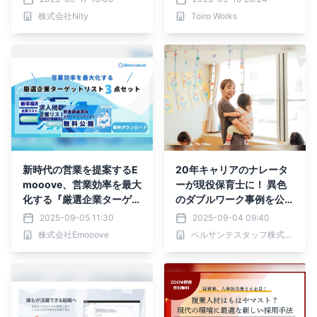
e:crew」正式リリース
株式会社Nity
Toiro Works
新時代の営業を提案するE
20年キャリアのナレータ
mooove、営業効率を最大
ーが現役保育士に！ 異色
化する『厳選企業ターゲッ
のダブルワーク事例を公開
トリスト3種（計33,669
― ベルサンテの「VOIC
2025-09-05 11:30
2025-09-04 09:40
件、電話番号付き）』を無
E」企画
株式会社Emooove
ベルサンテスタッフ株式会社
料公開