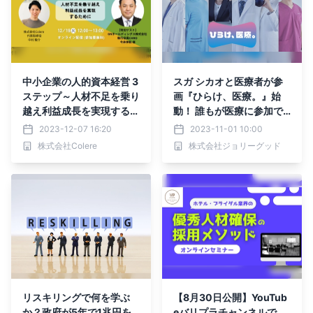
中小企業の人的資本経営 3
スガ シカオと医療者が参
ステップ～人材不足を乗り
画『ひらけ、医療。』始
越え利益成長を実現するた
動！ 誰もが医療に参加で
めに～
きる未来へ
2023-12-07 16:20
2023-11-01 10:00
株式会社Colere
株式会社ジョリーグッド
リスキリングで何を学ぶ
【8月30日公開】YouTub
か？政府が5年で1兆円を
eバリプラチャンネルで、