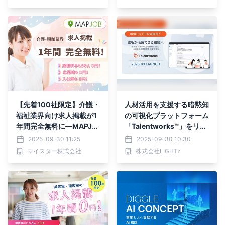
【先着100社限定】介護・
人材活用を支援する暗黙知
福祉業界向け求人掲載が1
の可視化プラットフォーム
年間完全無料に―MAPJO
「Talentworks™」をリリ
Bが地元採用を強化する画
ースいたしました。
2025-09-30 11:25
2025-09-30 10:30
期的キャンペーン開始
マイスター株式会社
株式会社LIGHTz