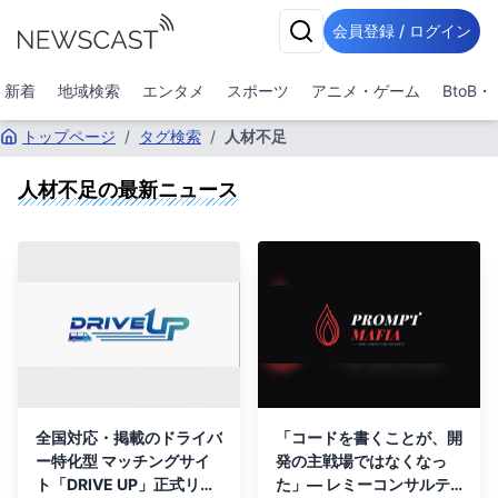
会員登録 / ログイン
新着
地域検索
エンタメ
スポーツ
アニメ・ゲーム
BtoB
トップページ
/
タグ検索
/
人材不足
人材不足
の最新ニュース
全国対応・掲載のドライバ
「コードを書くことが、開
ー特化型 マッチングサイ
発の主戦場ではなくなっ
ト「DRIVE UP」正式リリ
た」— レミーコンサルテ