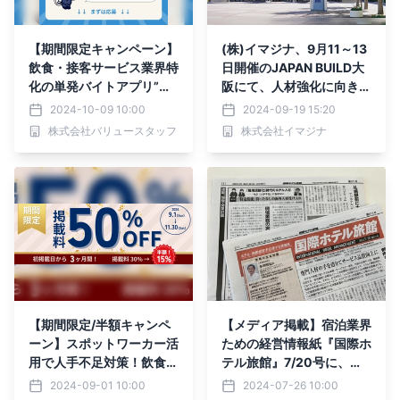
【期間限定キャンペーン】
(株)イマジナ、9月11～13
飲食・接客サービス業界特
日開催のJAPAN BUILD大
化の単発バイトアプリ”バ
阪にて、人材強化に向き合
リプラ”にて、ワーカー様
う企業としてほぼ唯一の特
2024-10-09 10:00
2024-09-19 15:20
向けの「経験者キャンペー
別講演登壇＆ブース出展を
株式会社バリュースタッフ
株式会社イマジナ
ン」を開始いたしました。
実施
【期間限定/半額キャンペ
【メディア掲載】宿泊業界
ーン】スポットワーカー活
ための経営情報紙『国際ホ
用で人手不足対策！飲食・
テル旅館』7/20号に、取
接客サービス業界特化の単
締役COO・西谷の連載記
2024-09-01 10:00
2024-07-26 10:00
発バイトアプリ”バリプ
事が掲載されました！