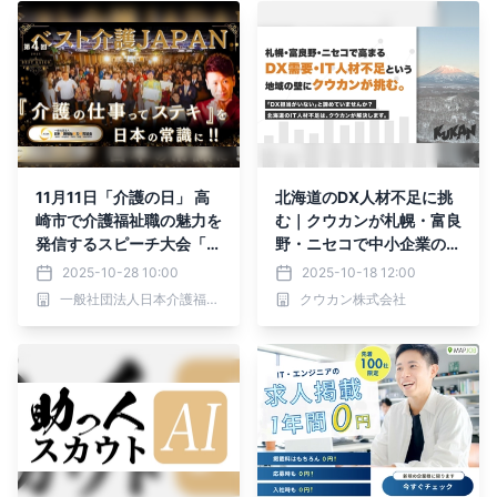
11月11日「介護の日」 高
北海道のDX人材不足に挑
崎市で介護福祉職の魅力を
む｜クウカンが札幌・富良
発信するスピーチ大会「第
野・ニセコで中小企業のデ
4回 ベスト介護JAPAN」
ジタル化を支援
2025-10-28 10:00
2025-10-18 12:00
が開催
一般社団法人日本介護福祉魅力研究協会
クウカン株式会社