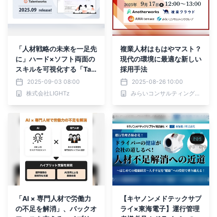
「人材戦略の未来を一足先
複業人材はもはやマスト？
に」ハード×ソフト両面の
現代の環境に最適な新しい
スキルを可視化する「Tale
採用手法
ntworks™」2025年9月リ
2025-09-03 08:00
2025-08-26 10:00
リース
株式会社LIGHTz
みらいコンサルティンググループ
「AI × 専門人材で労働力
【キヤノンメドテックサプ
の不足を解消」、バックオ
ライ×東海電子】運行管理