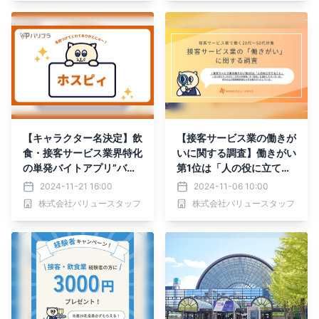
【キャラクター名決定】飲
【接客サービス業の働きが
食・接客サービス業界特化
いに関する調査】働きがい
の単発バイトアプリ”バリ
第1位は「人の役に立てる
プラ”のキャラクター名が
こと」。スキルや給与を重
2024-11-21 16:00
2024-11-06 10:00
決定しました！
要視するワーカーは、勤務
株式会社バリュースタッフ
株式会社バリュースタッフ
継続後もそれを働きがいに
している傾向が明らかに。