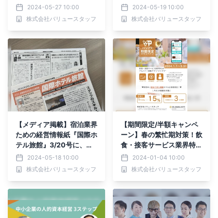
締役COO・西谷の連載記
締役COO・西谷の連載記
2024-05-27 10:00
2024-05-19 10:00
事が掲載されました！
事が掲載されました！
株式会社バリュースタッフ
株式会社バリュースタッフ
【メディア掲載】宿泊業界
【期間限定/半額キャンペ
ための経営情報紙『国際ホ
ーン】春の繁忙期対策！飲
テル旅館』3/20号に、取
食・接客サービス業界特化
締役COO・西谷の連載記
のアルバイト募集アプ
2024-05-18 10:00
2024-01-04 10:00
事が掲載されました！
リ”バリプラ”にて、企業様
株式会社バリュースタッフ
株式会社バリュースタッフ
向けの「掲載料半額キャン
ペーン」を開始いたしまし
た。