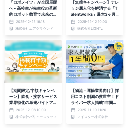
「ロボメイツ」が全国展開
【無償キャンペーン】ナレ
へ - 高校生が先生役の革新
ッジ属人化を解消する「T
的ロボット教育で未来のエ
alentworks」最大3ヶ月
ンジニアを育成
の無償検証キャンペーンを
2025-12-25 19:18
2025-12-12 10:00
開始
株式会社エアグラウンド
株式会社LIGHTz
【期間限定/半額キャンペ
【物流・運輸業界向け】採
ーン】飲食・接客サービス
用コスト削減の救世主！ド
業界特化の単発バイトアプ
ライバー求人掲載1年間完
リ”バリプラ”にて、企業様
全無料キャンペーン開始
2025-12-08 10:00
2025-11-10 11:20
向けの「掲載料半額キャン
株式会社バリュースタッフ
マイスター株式会社
ペーン」を実施中です！