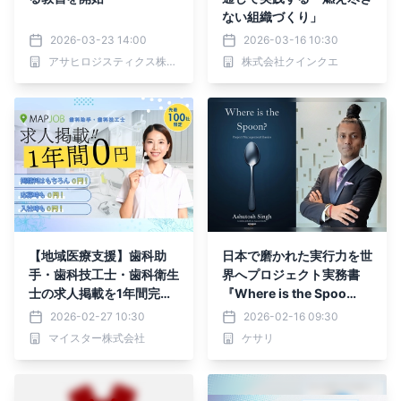
ない組織づくり」
2026-03-23 14:00
2026-03-16 10:30
アサヒロジスティクス株式会社
株式会社クインクエ
【地域医療支援】歯科助
日本で磨かれた実行力を世
手・歯科技工士・歯科衛生
界へプロジェクト実務書
士の求人掲載を1年間完全
『Where is the Spoo
無料に
n?』発売
2026-02-27 10:30
2026-02-16 09:30
マイスター株式会社
ケサリ