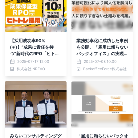
【採用成功率90%
業務効率化に成功した事例
(※)】“成果に責任を持
を公開、「雇用に頼らない
つ”新時代のRPO「ヒトト
バックオフィス」の実現を
レ採用」、月額10万円プ
サポート
2025-07-17 12:00
2025-07-08 10:00
ランを提供開始
株式会社INREVO
BackofficeForce株式会社
みらいコンサルティンググ
「雇用に頼らないバックオ