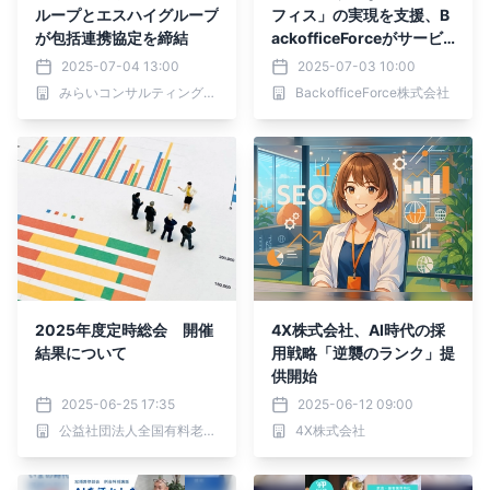
ループとエスハイグループ
フィス」の実現を支援、B
が包括連携協定を締結
ackofficeForceがサービ
スコンセプトを提唱
2025-07-04 13:00
2025-07-03 10:00
みらいコンサルティンググループ
BackofficeForce株式会社
2025年度定時総会 開催
4X株式会社、AI時代の採
結果について
用戦略「逆襲のランク」提
供開始
2025-06-25 17:35
2025-06-12 09:00
公益社団法人全国有料老人ホーム協会
4X株式会社