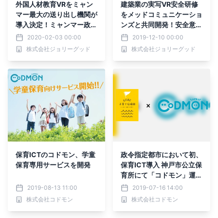
外国人材教育VRをミャン
建築業の実写VR安全研修
マー最大の送り出し機関が
をメッドコミュニケーショ
導入決定！ミャンマー政府
ンズと共同開発！安全意識
認定送り出し機関ミャンマ
の醸成によりヒューマンエ
2020-02-03 00:00
2019-12-10 00:00
ー・ユニティ
ラーによる労災事故を防止
株式会社ジョリーグッド
株式会社ジョリーグッド
保育ICTのコドモン、学童
政令指定都市において初、
保育専用サービスを開発
保育ICT導入 神戸市公立保
育所にて「コドモン」運用
開始
2019-08-13 11:00
2019-07-16 14:00
株式会社コドモン
株式会社コドモン