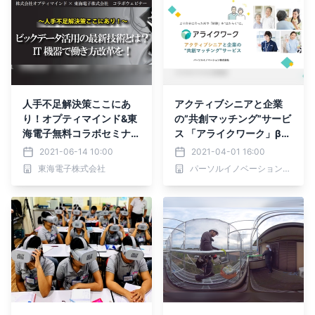
人手不足解決策ここにあ
アクティブシニアと企業
り！オプティマインド&東
の”共創マッチング”サービ
海電子無料コラボセミナー
ス 「アライクワーク」β版
「ビックデータ活用の最新
のリリースが決定 、リリ
2021-06-14 10:00
2021-04-01 16:00
技術とは？ IT機器で働き
ースに先駆け、介護施設を
東海電子株式会社
パーソルイノベーション株式会社 ※2021年12月28日にサービスクローズいたしました。
方改革を！」7月5日
対象に『業務改善サービ
（月）開催のお知らせ
ス』を提供開始