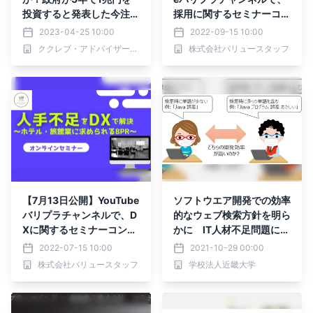
投資すると発表した今注目
採用に関するセミナーコン
の話題に関するレポートを
テンツを配信中です！
2023-04-25 10:00
2022-09-15 10:00
公表
ククレブ・アドバイザーズ株式会社
株式会社バリュースタッフ
【7月13日公開】YouTube
ソフトウエア開発での効率
バリプラチャンネルで、D
的なウェブ検索方針を明ら
Xに関するセミナーコンテ
かに IT人材不足問題につ
ンツを配信中です！
いて開発効率向上による解
2022-07-15 10:00
2021-10-29 00:00
決をめざす
株式会社バリュースタッフ
学校法人近畿大学