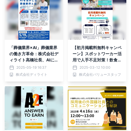
「葬儀業界×AI」葬儀業界
【初月掲載料無料キャンペ
の働き方革命：株式会社デ
ーン】スポットワーカー活
ィライト高橋社長、AIによ
用で人手不足対策！飲食・
る夜間対応最適化について
接客サービス業界特化の単
2025-05-19 16:37
2025-03-12 10:00
日本青年会議所で講演
発バイトアプリ”バリプ
株式会社ディライト
株式会社バリュースタッフ
ラ”にて、企業様向けの
「初月掲載料無料キャンペ
ーン」を開始いたしまし
た。