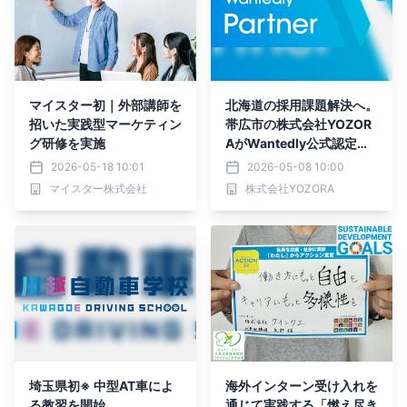
マイスター初｜外部講師を
北海道の採用課題解決へ。
招いた実践型マーケティン
帯広市の株式会社YOZOR
グ研修を実施
AがWantedly公式認定パ
ートナーへ
2026-05-18 10:01
2026-05-08 10:00
マイスター株式会社
株式会社YOZORA
埼玉県初※ 中型AT車によ
海外インターン受け入れを
る教習を開始
通じて実践する「燃え尽き