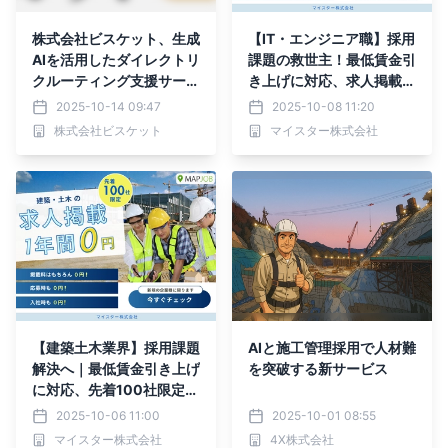
株式会社ビスケット、生成
【IT・エンジニア職】採用
AIを活用したダイレクトリ
課題の救世主！最低賃金引
クルーティング支援サービ
き上げに対応、求人掲載1
ス「助っ人AIスカウト」を
年間完全無料キャンペーン
2025-10-14 09:47
2025-10-08 11:20
正式リリース。スカウト業
開始
株式会社ビスケット
マイスター株式会社
務の工数削減とスカウト承
諾率向上を実現。
【建築土木業界】採用課題
AIと施工管理採用で人材難
解決へ｜最低賃金引き上げ
を突破する新サービス
に対応、先着100社限定で
求人掲載1年間完全無料キ
2025-10-06 11:00
2025-10-01 08:55
ャンペーンを開始
マイスター株式会社
4X株式会社