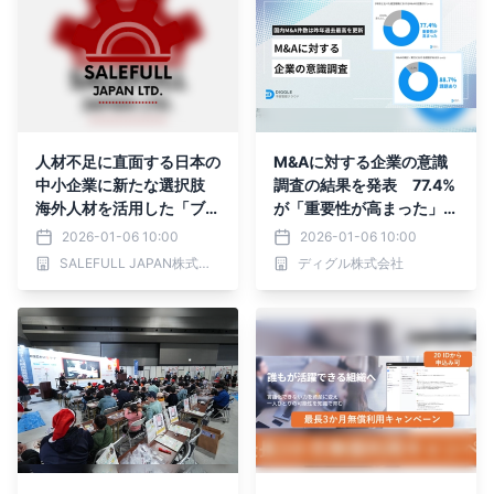
人材不足に直面する日本の
M&Aに対する企業の意識
中小企業に新たな選択肢
調査の結果を発表 77.4%
海外人材を活用した「ブリ
が「重要性が高まった」一
ッジタレント」構想が実証
方、88.7%が検討・実行に
2026-01-06 10:00
2026-01-06 10:00
フェーズへ
課題あり
SALEFULL JAPAN株式会社
ディグル株式会社