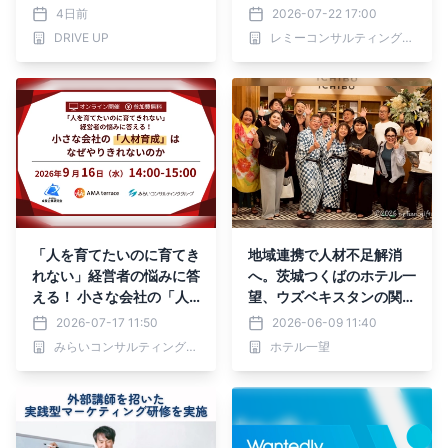
ース
ィング、AIファミリーによ
4日前
2026-07-22 17:00
る開発サービス「PROMP
DRIVE UP
レミーコンサルティング合同会社
T MAFIA™」を7月21日よ
り提供開始
「人を育てたいのに育てき
地域連携で人材不足解消
れない」経営者の悩みに答
へ。茨城つくばのホテル一
える！ 小さな会社の「人
望、ウズベキスタンの関係
材育成」はなぜやりきれな
機関と6月より協業スター
2026-07-17 11:50
2026-06-09 11:40
いのか
ト
みらいコンサルティンググループ
ホテル一望