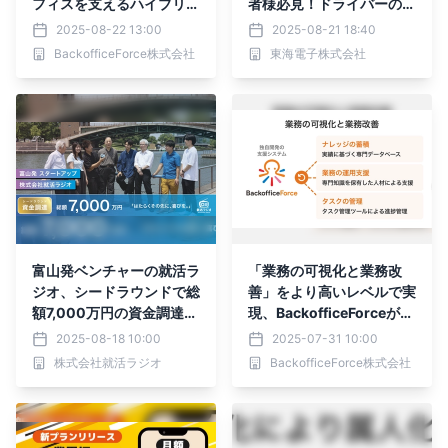
フィスを支えるハイブリッ
者様必見！ドライバーの健
ドな取り組み
康が会社の道しるべ！人材
2025-08-22 13:00
2025-08-21 18:40
不足解消への近道～はじめ
BackofficeForce株式会社
東海電子株式会社
ての健康経営～人手不足
を“健康”への投資で乗り越
える！9月3日（水）無料
開催
富山発ベンチャーの就活ラ
「業務の可視化と業務改
ジオ、シードラウンドで総
善」をより高いレベルで実
額7,000万円の資金調達を
現、BackofficeForceが独
実施。はたらくその先に喜
自開発の支援システムを提
2025-08-18 10:00
2025-07-31 10:00
びを感じられる社会を
供
株式会社就活ラジオ
BackofficeForce株式会社