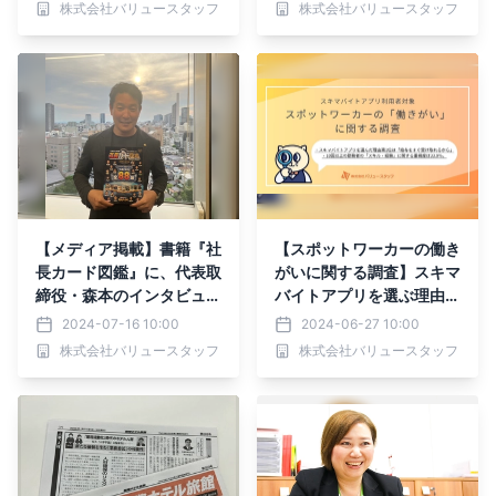
株式会社バリュースタッフ
株式会社バリュースタッフ
ラ”にて、企業様向けの
「掲載料半額キャンペー
ン」を開始いたしました。
【メディア掲載】書籍『社
【スポットワーカーの働き
長カード図鑑』に、代表取
がいに関する調査】スキマ
締役・森本のインタビュー
バイトアプリを選ぶ理由第
が掲載されました！
1位は「給与をすぐ受け取
2024-07-16 10:00
2024-06-27 10:00
れるから」。勤務回数を重
株式会社バリュースタッフ
株式会社バリュースタッフ
ねるほど「スキル・経験」
を重要視している傾向が明
らかに